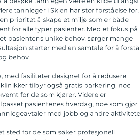
å besøke tannlegen være en kilde til angst
ere tannleger i Skien har stor forståelse for.
l en prioritet å skape et miljø som er både
t for alle typer pasienter. Med et fokus på
sset pasientens unike behov, sørger mange
sultasjon starter med en samtale for å forstå
og behov.
 med fasiliteter designet for å redusere
e klinikker tilbyr også gratis parkering, noe
vemt for de som kjører. Videre er
tilpasset pasientenes hverdag, noe som gjør
annlegeavtaler med jobb og andre aktivitete
et sted for de som søker profesjonell