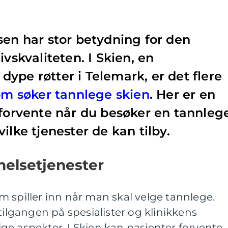
sen har stor betydning for den
ivskvaliteten. I Skien, en
ype røtter i Telemark, er det flere
om søker tannlege skien
. Her er en
 forvente når du besøker en tannleg
ilke tjenester de kan tilby.
elsetjenester
 spiller inn når man skal velge tannlege.
tilgangen på spesialister og klinikkens
ktige aspekter. I Skien kan pasienter forvente