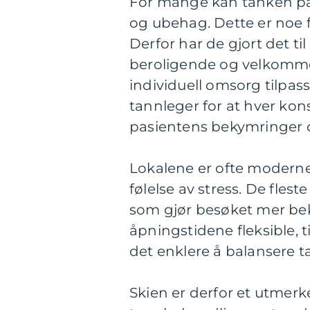
For mange kan tanken på 
og ubehag. Dette er noe fl
Derfor har de gjort det ti
beroligende og velkommen
individuell omsorg tilpa
tannleger for at hver kon
pasientens bekymringer 
Lokalene er ofte moderne,
følelse av stress. De flest
som gjør besøket mer bek
åpningstidene fleksible, 
det enklere å balansere t
Skien er derfor et utmerk