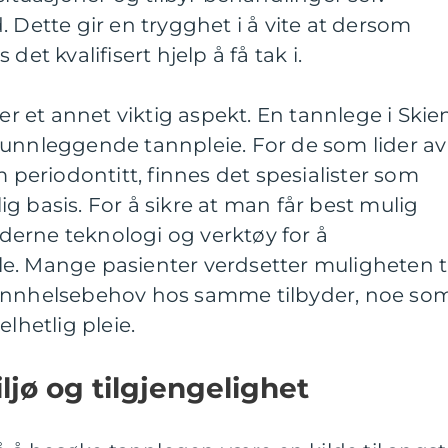
 Dette gir en trygghet i å vite at dersom
det kvalifisert hjelp å få tak i.
ter et annet viktig aspekt. En tannlege i Skie
runnleggende tannpleie. For de som lider av
eriodontitt, finnes det spesialister som
g basis. For å sikre at man får best mulig
erne teknologi og verktøy for å
e. Mange pasienter verdsetter muligheten ti
tannhelsebehov hos samme tilbyder, noe so
lhetlig pleie.
ljø og tilgjengelighet