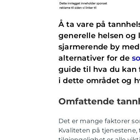
Å ta vare på tannhel
generelle helsen og l
sjarmerende by med d
alternativer for de
s
guide til hva du kan
i dette området og hv
Omfattende tannh
Det er mange faktorer som
Kvaliteten på tjenestene, 
tilgjengelighet er alle vi