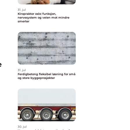
31. jul
Kiropraktor oslo: funksjon,
nervesystem og veien mot mindre
smerter
e
31. jul
Ferdigbetong fleksibel løsning for små
og store byggeprosjekter
30. jul