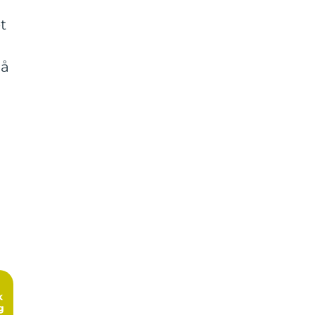
t
 å
g