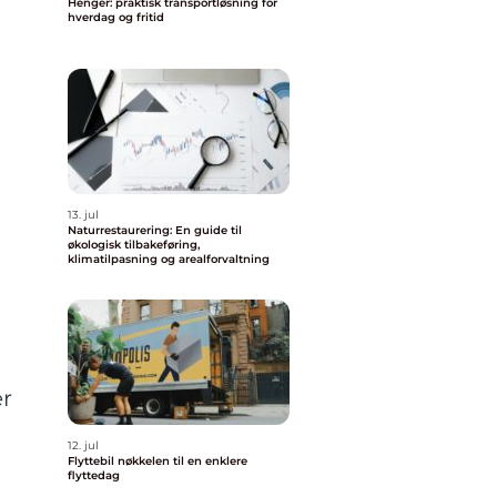
Henger: praktisk transportløsning for
hverdag og fritid
13. jul
Naturrestaurering: En guide til
økologisk tilbakeføring,
klimatilpasning og arealforvaltning
er
12. jul
Flyttebil nøkkelen til en enklere
flyttedag