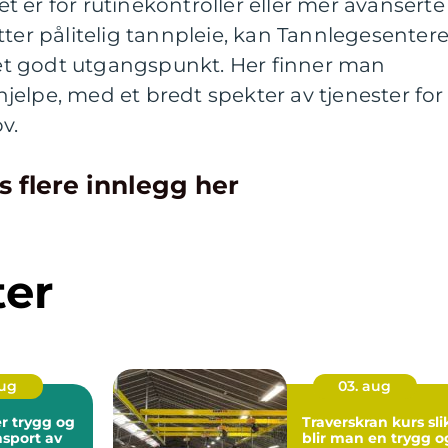
 er for rutinekontroller eller mer avanserte
tter pålitelig tannpleie, kan Tannlegesentere
t godt utgangspunkt. Her finner man
 hjelpe, med et bredt spekter av tjenester for
v.
s flere innlegg her
ter
aug
03. aug
 og
Traverskran kurs slik
nsport av
blir man en trygg o