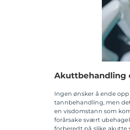
Akuttbehandling o
Ingen ønsker å ende opp i
tannbehandling, men det
en visdomstann som kompl
forårsake svært ubehagelig
forberedt på slike akutte 