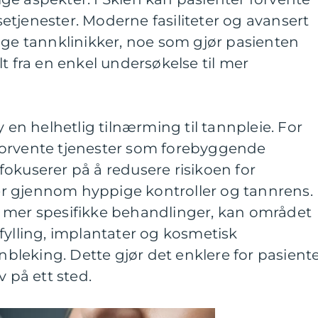
tjenester. Moderne fasiliteter og avansert
nge tannklinikker, noe som gjør pasienten
t fra en enkel undersøkelse til mer
y en helhetlig tilnærming til tannpleie. For
forvente tjenester som forebyggende
okuserer på å redusere risikoen for
r gjennom hyppige kontroller og tannrens.
 mer spesifikke behandlinger, kan området
fylling, implantater og kosmetisk
leking. Dette gjør det enklere for pasient
v på ett sted.