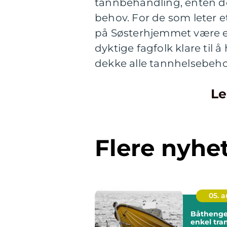
tannbehandling, enten det
behov. For de som leter e
på Søsterhjemmet være e
dyktige fagfolk klare til å
dekke alle tannhelsebeho
Le
Flere nyhe
05. 
Båthenger trygg
enkel tra