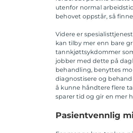
utenfor normal arbeidstid.
behovet oppstår, så finnes 
Videre er spesialisttjenes
kan tilby mer enn bare g
tannkjøttsykdommer som p
jobber med dette på dagli
behandling, benyttes mod
diagnostisere og behandl
å kunne håndtere flere 
sparer tid og gir en mer he
Pasientvennlig mi