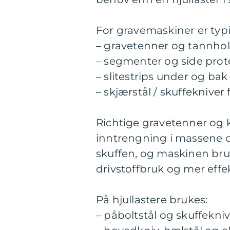
For gravemaskiner er typi
– gravetenner og tannho
– segmenter og side prot
– slitestrips under og bak
– skjærstål / skuffekniver
Richtige gravetenner og
inntrengning i massene og 
skuffen, og maskinen bruk
drivstoffbruk og mer effek
På hjullastere brukes:
– påboltstål og skuffekni