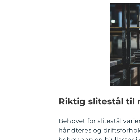
Riktig slitestål t
Behovet for slitestål var
håndteres og driftsforho
behov enn en hjullaster i