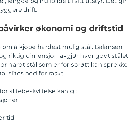
el, lengde og hullbilde til sitt utstyr. Det gir
yggere drift.
påvirker økonomi og driftstid
re om å kjøpe hardest mulig stål. Balansen
g riktig dimensjon avgjør hvor godt stålet
 For hardt stål som er for sprøtt kan sprekke
l slites ned for raskt.
r slitebeskyttelse kan gi:
sjoner
r tid