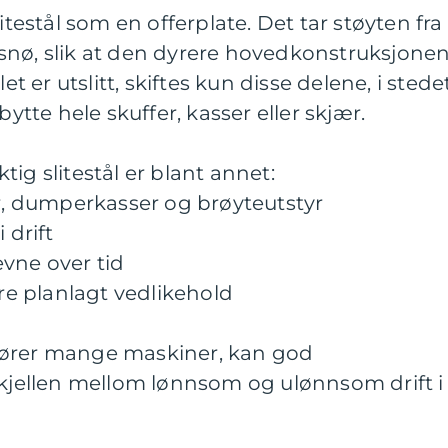
itestål som en offerplate. Det tar støyten fra
og snø, slik at den dyrere hovedkonstruksjone
et er utslitt, skiftes kun disse delene, i stede
bytte hele skuffer, kasser eller skjær.
ig slitestål er blant annet:
er, dumperkasser og brøyteutstyr
 drift
vne over tid
ere planlagt vedlikehold
jører mange maskiner, kan god
skjellen mellom lønnsom og ulønnsom drift i