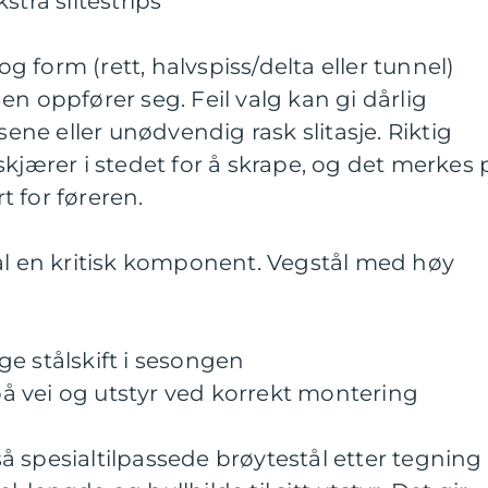
stra slitestrips
 og form (rett, halvspiss/delta eller tunnel)
en oppfører seg. Feil valg kan gi dårlig
e eller unødvendig rask slitasje. Riktig
skjærer i stedet for å skrape, og det merkes 
 for føreren.
ål en kritisk komponent. Vegstål med høy
e stålskift i sesongen
 på vei og utstyr ved korrekt montering
 spesialtilpassede brøytestål etter tegning