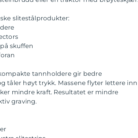
ske slitestålprodukter:
ldere
ectors
 på skuffen
 foran
 kompakte tannholdere gir bedre
tåler høyt trykk. Massene flyter lettere inn 
er mindre kraft. Resultatet er mindre
tiv graving.
ver