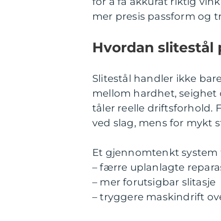
for å få akkurat riktig vink
mer presis passform og tr
Hvordan slitestål 
Slitestål handler ikke ba
mellom hardhet, seighet o
tåler reelle driftsforhold.
ved slag, mens for mykt stå
Et gjennomtenkt system fo
– færre uplanlagte repara
– mer forutsigbar slitasje
– tryggere maskindrift ove