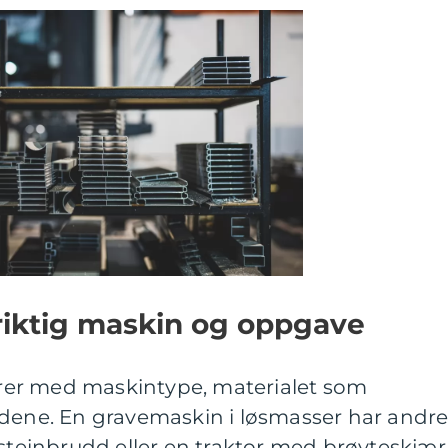
il riktig maskin og oppgave
ierer med maskintype, materialet som
ldene. En gravemaskin i løsmasser har andr
 steinbrudd eller en traktor med brøyteskjær