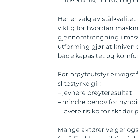
– hovedkniv, hælstål og ek
Her er valg av stålkvalitet
viktig for hvordan maskin
gjennomtrengning i massen
utforming gjør at kniven 
både kapasitet og komfort
For brøyteutstyr er vegst
slitestyrke gir:
– jevnere brøyteresultat
– mindre behov for hyppig
– lavere risiko for skader
Mange aktører velger også