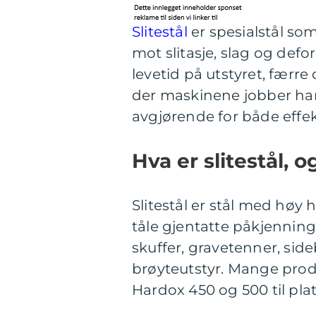
Slitestål
er spesialstål so
mot slitasje, slag og defor
levetid på utstyret, færre
der maskinene jobber har
avgjørende for både effek
Hva er slitestål, o
Slitestål er stål med høy 
tåle gjentatte påkjenning
skuffer, gravetenner, sideb
brøyteutstyr. Mange prod
Hardox 450 og 500 til pla