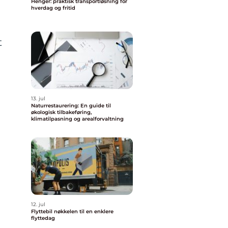
Henger: praktisk transportløsning for
hverdag og fritid
n
t
13. jul
Naturrestaurering: En guide til
økologisk tilbakeføring,
klimatilpasning og arealforvaltning
12. jul
Flyttebil nøkkelen til en enklere
flyttedag