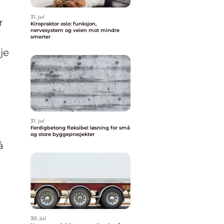
31. jul
r
Kiropraktor oslo: funksjon,
nervesystem og veien mot mindre
smerter
je
31. jul
Ferdigbetong fleksibel løsning for små
og store byggeprosjekter
å
30. jul