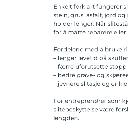
Enkelt forklart fungerer sl
stein, grus, asfalt, jord 
holder lenger. Når slitestål
for å måtte reparere eller 
Fordelene med å bruke rikt
– lenger levetid på skuff
– færre uforutsette stopp i
– bedre grave- og skjæree
– jevnere slitasje og enkl
For entreprenører som k
slitebeskyttelse være for
lengden.