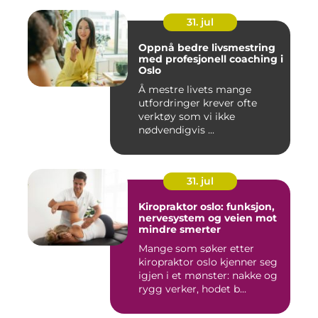
31. jul
Oppnå bedre livsmestring
med profesjonell coaching i
Oslo
Å mestre livets mange
utfordringer krever ofte
verktøy som vi ikke
nødvendigvis ...
31. jul
Kiropraktor oslo: funksjon,
nervesystem og veien mot
mindre smerter
Mange som søker etter
kiropraktor oslo kjenner seg
igjen i et mønster: nakke og
rygg verker, hodet b...