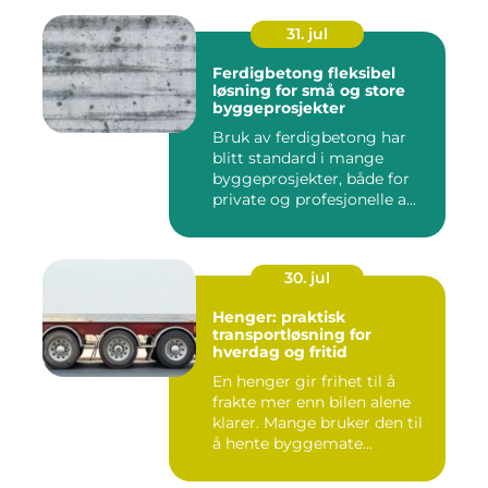
31. jul
Ferdigbetong fleksibel
løsning for små og store
byggeprosjekter
Bruk av ferdigbetong har
blitt standard i mange
byggeprosjekter, både for
private og profesjonelle a...
30. jul
Henger: praktisk
transportløsning for
hverdag og fritid
En henger gir frihet til å
frakte mer enn bilen alene
klarer. Mange bruker den til
å hente byggemate...