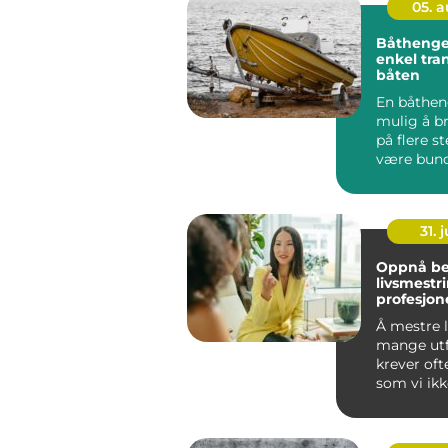
05. 
Båthenger trygg
enkel tra
båten
En båthen
mulig å b
på flere s
være bunde
havn. Den g
31. j
Oppnå be
livsmestr
profesjone
coaching 
Å mestre l
mange utf
krever oft
som vi ikk
nødvendigv