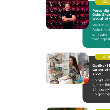
03. j
Personlig 
Oslo: Ska
trygghet 
fremgan
Personlig 
Oslo hand
enn bare
treningsø
vekter. En
trener ...
01. j
Optiker i
tar synet 
alvor
En optiker
hjelper ik
å finne rik
En god opt
deg gjenn