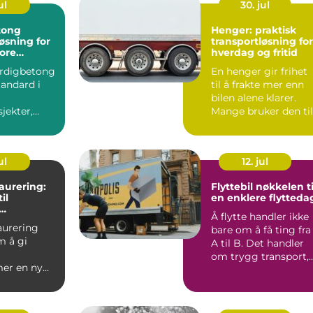
ul
30. jul
tong
Henger: praktisk
løsning for
transportløsning for
ore
hverdag og fritid
sjekter
erdigbetong
En henger gir frihet
tandard i
til å frakte mer enn
bilen alene klarer.
jekter,
Mange bruker den til
rivate og
å hente byggemate..
le a...
ul
12. jul
aurering:
Flyttebil nøkkelen til
il
en enklere flytteda
Å flytte handler ikke
ing,
aurering
bare om å få ting fra
asning og
m å gi
altning
A til B. Det handler
om trygg transport,
er en ny
god planlegging...
...