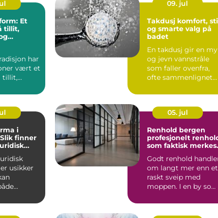
ul
09. jul
form: Et
Takdusj komfort, stil
tillit,
og smarte valg på
 og
badet
litet i det
En takdusj gir en my
amfunnet
radisjon har
og jevn vannstråle
oner vært et
som faller ovenfra,
illit,
ofte sammenlignet
g profes...
med å stå i et
behage...
ul
05. jul
rma i
Renhold bergen
Slik finner
profesjonelt renhol
juridisk
som faktisk merkes 
lt
hverdagen
juridisk
Godt renhold handle
ler usikker
om langt mer enn et
kan
raskt sveip med
både
moppen. I en by so
g...
Bergen, med fuktig
klim...