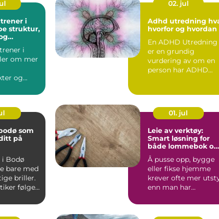
ul
02. jul
trener i
Adhd utredning hva,
pe struktur,
hvorfor og hvordan
og
En ADHD Utredning
g
trener i
er en grundig
ler om mer
vurdering av om en
person har ADHD
kter og
eller ikke. Målet er å
 personlig
forstå sty...
ul
01. jul
 bodø som
Leie av verktøy:
ditt på
Smart løsning for
både lommebok og
miljø
 i Bodø
Å pusse opp, bygge
ke bare med
eller fikse hjemme
tige briller.
krever ofte mer utst
iker følger
enn man har
om m...
liggende. Mange
ender...