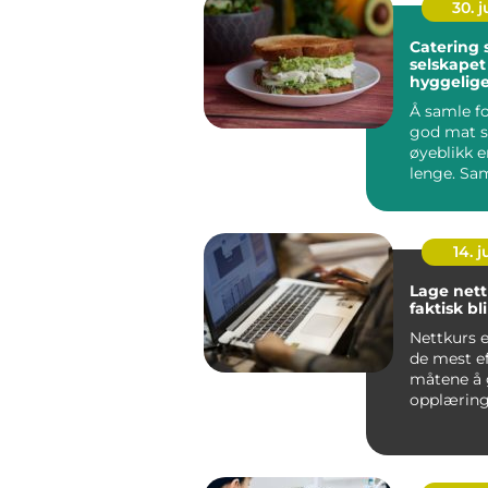
30. 
Catering 
selskapet
hyggelige
bedre
Å samle fo
god mat s
øyeblikk 
lenge. Sa
mange hv
det er ...
14. 
Lage net
faktisk bl
Nettkurs e
de mest ef
måtene å 
opplæring
internt i b
ekst...