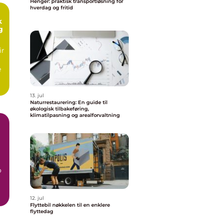
Henger: praktisk transportløsning for
hverdag og fritid
g
ir
e
13. jul
Naturrestaurering: En guide til
økologisk tilbakeføring,
klimatilpasning og arealforvaltning
o
.
12. jul
Flyttebil nøkkelen til en enklere
flyttedag