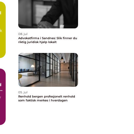
k
08. jul
Advokatfirma i Sandnes: Slik finner du
riktig juridisk hjelp lokalt
d
i
05. jul
Renhold bergen profesjonelt renhold
r
som faktisk merkes i hverdagen
m