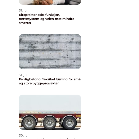
31. jul
Kiropraktor oslo: funksjon,
nervesystem og veien mot mindre
smerter
31. jul
Ferdigbetong fleksibel løsning for små
og store byggeprosjekter
30. jul