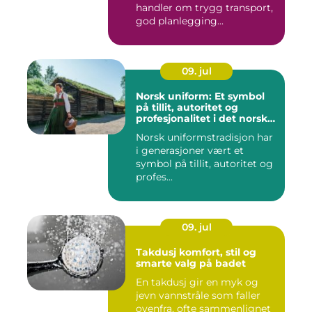
handler om trygg transport,
god planlegging...
09. jul
Norsk uniform: Et symbol
på tillit, autoritet og
profesjonalitet i det norske
samfunnet
Norsk uniformstradisjon har
i generasjoner vært et
symbol på tillit, autoritet og
profes...
09. jul
Takdusj komfort, stil og
smarte valg på badet
En takdusj gir en myk og
jevn vannstråle som faller
ovenfra, ofte sammenlignet