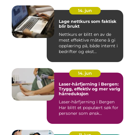
14. jun
Lage nettkurs som faktisk
blir brukt
Nettkurs er blitt en av de
mest effektive måtene å gi
opplæring på, både internt i
bedrifter og ekst...
14. jun
Laser-hårfjerning i Bergen:
Trygg, effektiv og mer varig
hårreduksjon
Laser-hårfjerning i Bergen
Har blitt et populært søk for
personer som ønsk...
11. jun