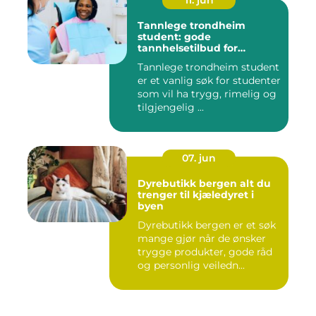
Tannlege trondheim
student: gode
tannhelsetilbud for
studenter i trondheim
Tannlege trondheim student
er et vanlig søk for studenter
som vil ha trygg, rimelig og
tilgjengelig ...
07. jun
Dyrebutikk bergen alt du
trenger til kjæledyret i
byen
Dyrebutikk bergen er et søk
mange gjør når de ønsker
trygge produkter, gode råd
og personlig veiledn...