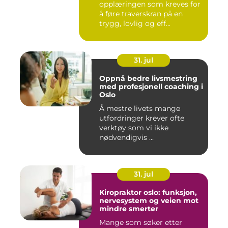
opplæringen som kreves for
å føre traverskran på en
trygg, lovlig og eff...
31. jul
Oppnå bedre livsmestring
med profesjonell coaching i
Oslo
Å mestre livets mange
utfordringer krever ofte
verktøy som vi ikke
nødvendigvis ...
31. jul
Kiropraktor oslo: funksjon,
nervesystem og veien mot
mindre smerter
Mange som søker etter