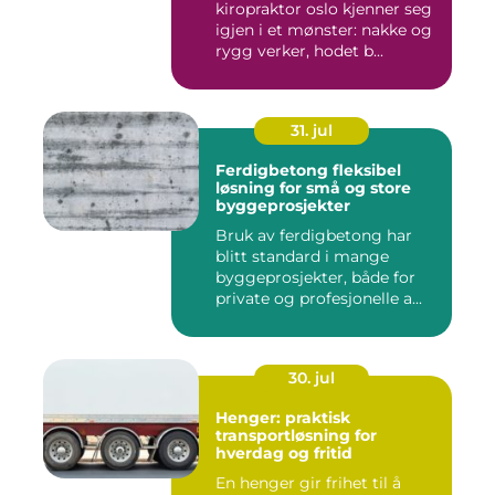
kiropraktor oslo kjenner seg
igjen i et mønster: nakke og
rygg verker, hodet b...
31. jul
Ferdigbetong fleksibel
løsning for små og store
byggeprosjekter
Bruk av ferdigbetong har
blitt standard i mange
byggeprosjekter, både for
private og profesjonelle a...
30. jul
Henger: praktisk
transportløsning for
hverdag og fritid
En henger gir frihet til å