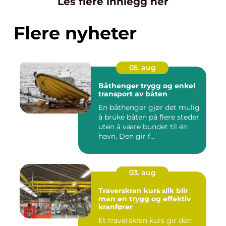
Les flere innlegg her
Flere nyheter
05. aug
Båthenger trygg og enkel
transport av båten
En båthenger gjør det mulig
å bruke båten på flere steder,
uten å være bundet til én
havn. Den gir f...
03. aug
Traverskran kurs slik blir
man en trygg og effektiv
kranfører
Et traverskran kurs gir den