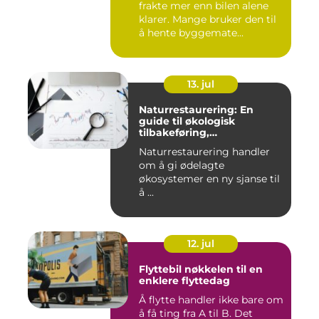
frakte mer enn bilen alene
klarer. Mange bruker den til
å hente byggemate...
13. jul
Naturrestaurering: En
guide til økologisk
tilbakeføring,
klimatilpasning og
Naturrestaurering handler
arealforvaltning
om å gi ødelagte
økosystemer en ny sjanse til
å ...
12. jul
Flyttebil nøkkelen til en
enklere flyttedag
Å flytte handler ikke bare om
å få ting fra A til B. Det