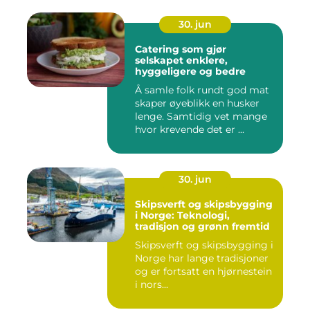
30. jun
Catering som gjør
selskapet enklere,
hyggeligere og bedre
Å samle folk rundt god mat
skaper øyeblikk en husker
lenge. Samtidig vet mange
hvor krevende det er ...
30. jun
Skipsverft og skipsbygging
i Norge: Teknologi,
tradisjon og grønn fremtid
Skipsverft og skipsbygging i
Norge har lange tradisjoner
og er fortsatt en hjørnestein
i nors...