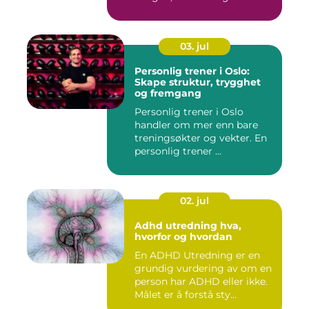
03. jul
Personlig trener i Oslo:
Skape struktur, trygghet
og fremgang
Personlig trener i Oslo
handler om mer enn bare
treningsøkter og vekter. En
personlig trener ...
02. jul
Adhd utredning hva,
hvorfor og hvordan
En ADHD Utredning er en
grundig vurdering av om en
person har ADHD eller ikke.
Målet er å forstå sty...