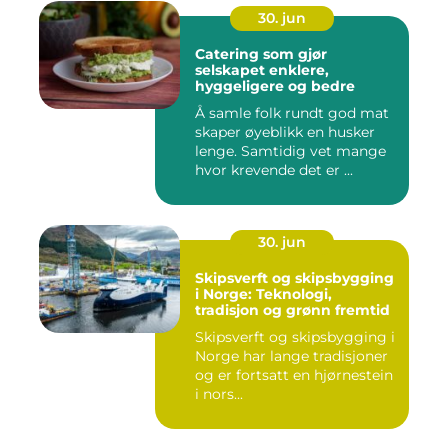
30. jun
Catering som gjør
selskapet enklere,
hyggeligere og bedre
Å samle folk rundt god mat
skaper øyeblikk en husker
lenge. Samtidig vet mange
hvor krevende det er ...
30. jun
Skipsverft og skipsbygging
i Norge: Teknologi,
tradisjon og grønn fremtid
Skipsverft og skipsbygging i
Norge har lange tradisjoner
og er fortsatt en hjørnestein
i nors...