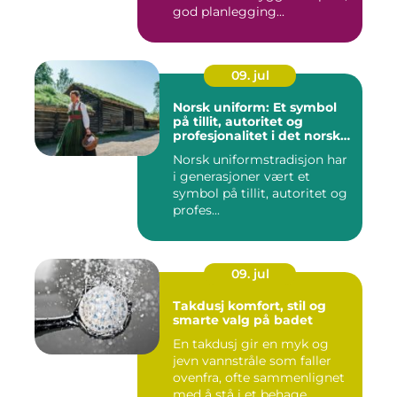
god planlegging...
09. jul
Norsk uniform: Et symbol
på tillit, autoritet og
profesjonalitet i det norske
samfunnet
Norsk uniformstradisjon har
i generasjoner vært et
symbol på tillit, autoritet og
profes...
09. jul
Takdusj komfort, stil og
smarte valg på badet
En takdusj gir en myk og
jevn vannstråle som faller
ovenfra, ofte sammenlignet
med å stå i et behage...