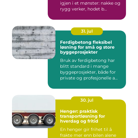
igjen i et mønster: nakke og
rygg verker, hodet b...
31. jul
Ferdigbetong fleksibel
løsning for små og store
byggeprosjekter
Bruk av ferdigbetong har
blitt standard i mange
byggeprosjekter, både for
private og profesjonelle a...
30. jul
Henger: praktisk
transportløsning for
hverdag og fritid
En henger gir frihet til å
frakte mer enn bilen alene