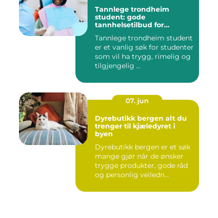
Tannlege trondheim
student: gode
tannhelsetilbud for
studenter i trondheim
Tannlege trondheim student
er et vanlig søk for studenter
som vil ha trygg, rimelig og
tilgjengelig ...
07. jun
Dyrebutikk bergen alt du
trenger til kjæledyret i
byen
Dyrebutikk bergen er et søk
mange gjør når de ønsker
trygge produkter, gode råd
og personlig veiledn...