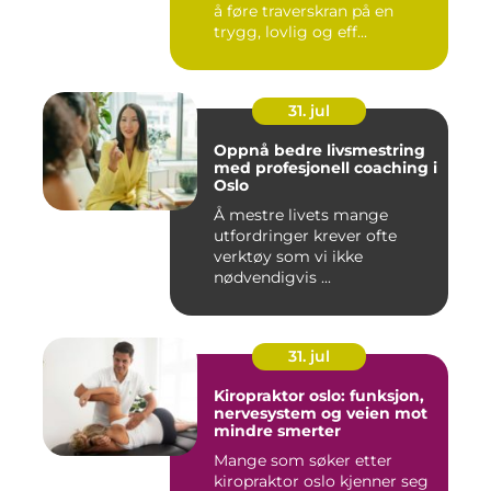
å føre traverskran på en
trygg, lovlig og eff...
31. jul
Oppnå bedre livsmestring
med profesjonell coaching i
Oslo
Å mestre livets mange
utfordringer krever ofte
verktøy som vi ikke
nødvendigvis ...
31. jul
Kiropraktor oslo: funksjon,
nervesystem og veien mot
mindre smerter
Mange som søker etter
kiropraktor oslo kjenner seg