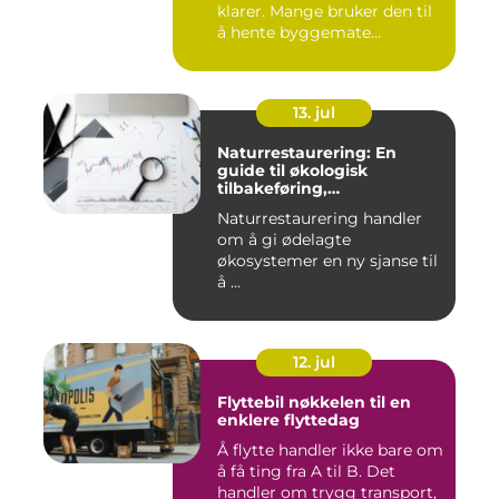
klarer. Mange bruker den til
å hente byggemate...
13. jul
Naturrestaurering: En
guide til økologisk
tilbakeføring,
klimatilpasning og
Naturrestaurering handler
arealforvaltning
om å gi ødelagte
økosystemer en ny sjanse til
å ...
12. jul
Flyttebil nøkkelen til en
enklere flyttedag
Å flytte handler ikke bare om
å få ting fra A til B. Det
handler om trygg transport,