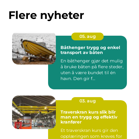
Flere nyheter
05. aug
Båthenger trygg og enkel
transport av båten
En båthenger gjør det mulig
å bruke båten på flere steder,
uten å være bundet til én
havn. Den gir f...
03. aug
Traverskran kurs slik blir
man en trygg og effektiv
kranfører
Et traverskran kurs gir den
opplæringen som kreves for