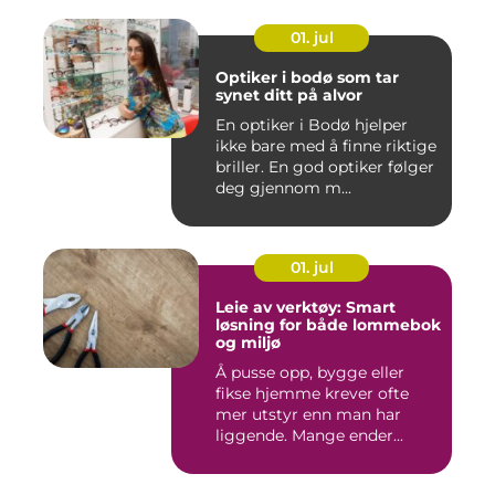
01. jul
Optiker i bodø som tar
synet ditt på alvor
En optiker i Bodø hjelper
ikke bare med å finne riktige
briller. En god optiker følger
deg gjennom m...
01. jul
Leie av verktøy: Smart
løsning for både lommebok
og miljø
Å pusse opp, bygge eller
fikse hjemme krever ofte
mer utstyr enn man har
liggende. Mange ender...