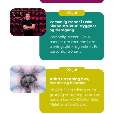
03. jul
Personlig trener i Oslo:
Skape struktur, trygghet
og fremgang
Personlig trener i Oslo
handler om mer enn bare
treningsøkter og vekter. En
personlig trener ...
02. jul
Adhd utredning hva,
hvorfor og hvordan
En ADHD Utredning er en
grundig vurdering av om en
person har ADHD eller ikke.
Målet er å forstå sty...