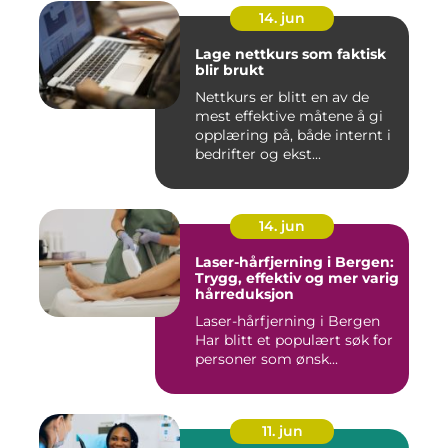
14. jun
Lage nettkurs som faktisk
blir brukt
Nettkurs er blitt en av de
mest effektive måtene å gi
opplæring på, både internt i
bedrifter og ekst...
14. jun
Laser-hårfjerning i Bergen:
Trygg, effektiv og mer varig
hårreduksjon
Laser-hårfjerning i Bergen
Har blitt et populært søk for
personer som ønsk...
11. jun