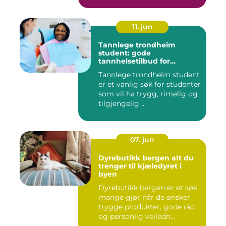
11. jun
Tannlege trondheim
student: gode
tannhelsetilbud for
studenter i trondheim
Tannlege trondheim student
er et vanlig søk for studenter
som vil ha trygg, rimelig og
tilgjengelig ...
07. jun
Dyrebutikk bergen alt du
trenger til kjæledyret i
byen
Dyrebutikk bergen er et søk
mange gjør når de ønsker
trygge produkter, gode råd
og personlig veiledn...