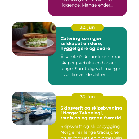
liggende. Mange ender...
30. jun
Catering som gjør
selskapet enklere,
hyggeligere og bedre
Å samle folk rundt god mat
skaper øyeblikk en husker
lenge. Samtidig vet mange
hvor krevende det er ...
30. jun
Skipsverft og skipsbygging
i Norge: Teknologi,
tradisjon og grønn fremtid
Skipsverft og skipsbygging i
Norge har lange tradisjoner
og er fortsatt en hjørnestein