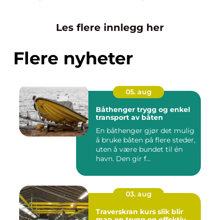
Les flere innlegg her
Flere nyheter
05. aug
Båthenger trygg og enkel
transport av båten
En båthenger gjør det mulig
å bruke båten på flere steder,
uten å være bundet til én
havn. Den gir f...
03. aug
Traverskran kurs slik blir
man en trygg og effektiv