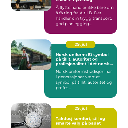
Å flytte handler ikke bare om
å få ting fra A til B. Det
handler om trygg transport,
god planlegging...
09. jul
Norsk uniform: Et symbol
på tillit, autoritet og
profesjonalitet i det norske
samfunnet
Norsk uniformstradisjon har
i generasjoner vært et
symbol på tillit, autoritet og
profes...
09. jul
Takdusj komfort, stil og
smarte valg på badet