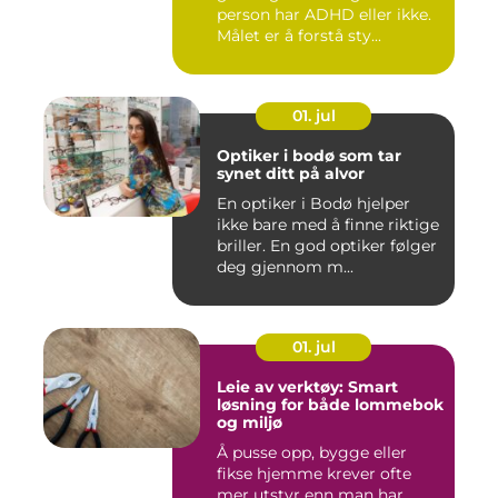
person har ADHD eller ikke.
Målet er å forstå sty...
01. jul
Optiker i bodø som tar
synet ditt på alvor
En optiker i Bodø hjelper
ikke bare med å finne riktige
briller. En god optiker følger
deg gjennom m...
01. jul
Leie av verktøy: Smart
løsning for både lommebok
og miljø
Å pusse opp, bygge eller
fikse hjemme krever ofte
mer utstyr enn man har