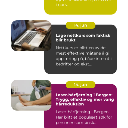
i nors...
14. jun
Lage nettkurs som faktisk
blir brukt
Nettkurs er blitt en av de
mest effektive måtene å gi
opplæring på, både internt i
bedrifter og ekst...
14. jun
Laser-hårfjerning i Bergen:
Trygg, effektiv og mer varig
hårreduksjon
Laser-hårfjerning i Bergen
Har blitt et populært søk for
personer som ønsk...