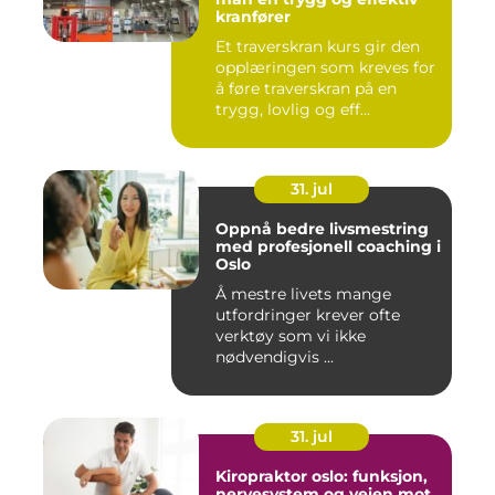
kranfører
Et traverskran kurs gir den
opplæringen som kreves for
å føre traverskran på en
trygg, lovlig og eff...
31. jul
Oppnå bedre livsmestring
med profesjonell coaching i
Oslo
Å mestre livets mange
utfordringer krever ofte
verktøy som vi ikke
nødvendigvis ...
31. jul
Kiropraktor oslo: funksjon,
nervesystem og veien mot