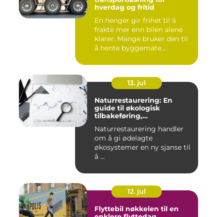
hverdag og fritid
En henger gir frihet til å
frakte mer enn bilen alene
klarer. Mange bruker den til
å hente byggemate...
13. jul
Naturrestaurering: En
guide til økologisk
tilbakeføring,
klimatilpasning og
Naturrestaurering handler
arealforvaltning
om å gi ødelagte
økosystemer en ny sjanse til
å ...
12. jul
Flyttebil nøkkelen til en
enklere flyttedag