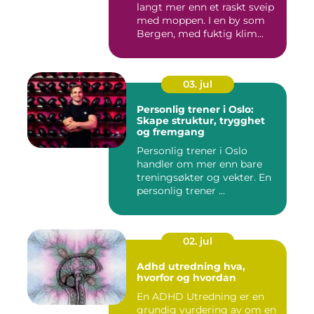
langt mer enn et raskt sveip
med moppen. I en by som
Bergen, med fuktig klim...
03. jul
Personlig trener i Oslo:
Skape struktur, trygghet
og fremgang
Personlig trener i Oslo
handler om mer enn bare
treningsøkter og vekter. En
personlig trener ...
02. jul
Adhd utredning hva,
hvorfor og hvordan
En ADHD Utredning er en
grundig vurdering av om en