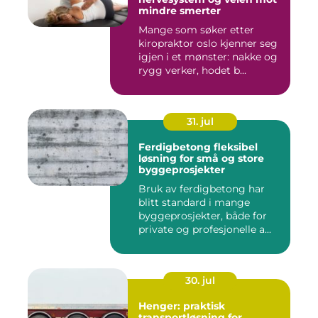
mindre smerter
Mange som søker etter
kiropraktor oslo kjenner seg
igjen i et mønster: nakke og
rygg verker, hodet b...
31. jul
Ferdigbetong fleksibel
løsning for små og store
byggeprosjekter
Bruk av ferdigbetong har
blitt standard i mange
byggeprosjekter, både for
private og profesjonelle a...
30. jul
Henger: praktisk
transportløsning for