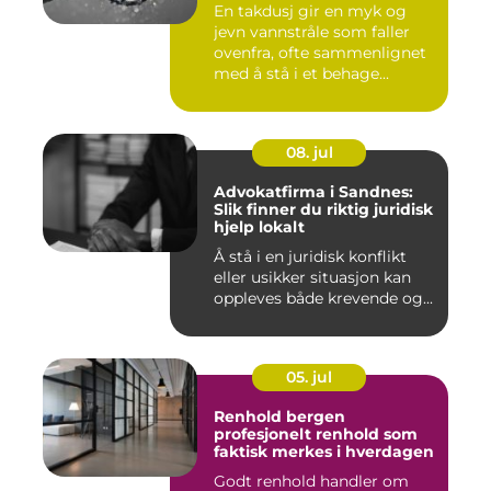
En takdusj gir en myk og
jevn vannstråle som faller
ovenfra, ofte sammenlignet
med å stå i et behage...
08. jul
Advokatfirma i Sandnes:
Slik finner du riktig juridisk
hjelp lokalt
Å stå i en juridisk konflikt
eller usikker situasjon kan
oppleves både krevende og...
05. jul
Renhold bergen
profesjonelt renhold som
faktisk merkes i hverdagen
Godt renhold handler om