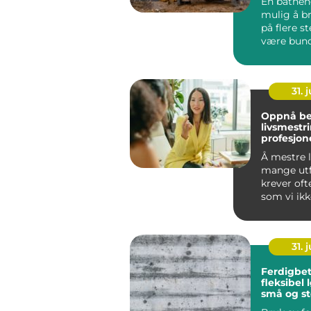
En båthen
mulig å b
på flere s
være bunde
havn. Den g
31. j
Oppnå be
livsmestr
profesjone
coaching 
Å mestre l
mange utf
krever oft
som vi ikk
nødvendigv
31. j
Ferdigbe
fleksibel 
små og st
byggepro