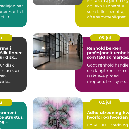
En takdusj gir en my
amfunnet
radisjon har
og jevn vannstråle
oner vært et
som faller ovenfra,
illit,
ofte sammenlignet
g profes...
med å stå i et
behage...
ul
05. jul
rma i
Renhold bergen
Slik finner
profesjonelt renhol
juridisk
som faktisk merkes 
lt
hverdagen
juridisk
Godt renhold handle
ler usikker
om langt mer enn et
kan
raskt sveip med
både
moppen. I en by so
g...
Bergen, med fuktig
klim...
ul
02. jul
trener i
Adhd utredning hva,
pe struktur,
hvorfor og hvordan
og
En ADHD Utredning
g