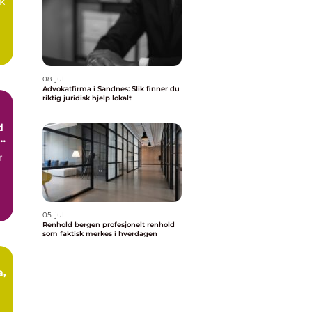
k
08. jul
Advokatfirma i Sandnes: Slik finner du
riktig juridisk hjelp lokalt
d
i
r
m
05. jul
Renhold bergen profesjonelt renhold
som faktisk merkes i hverdagen