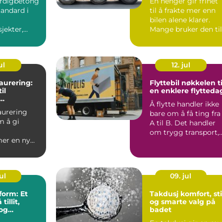
erdigbetong
En henger gir frihet
tandard i
til å frakte mer enn
bilen alene klarer.
jekter,
Mange bruker den til
rivate og
å hente byggemate..
le a...
ul
12. jul
aurering:
Flyttebil nøkkelen til
il
en enklere flytteda
Å flytte handler ikke
ing,
aurering
bare om å få ting fra
asning og
m å gi
altning
A til B. Det handler
om trygg transport,
er en ny
god planlegging...
...
ul
09. jul
form: Et
Takdusj komfort, stil
tillit,
og smarte valg på
 og
badet
litet i det