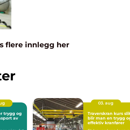
s flere innlegg her
ter
aug
03. aug
 og
Traverskran kurs slik
nsport av
blir man en trygg o
effektiv kranfører