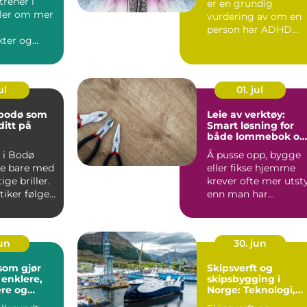
trener i
er en grundig
ler om mer
vurdering av om en
person har ADHD
kter og
eller ikke. Målet er å
 personlig
forstå sty...
ul
01. jul
 bodø som
Leie av verktøy:
ditt på
Smart løsning for
både lommebok og
miljø
 i Bodø
Å pusse opp, bygge
ke bare med
eller fikse hjemme
tige briller.
krever ofte mer utst
iker følger
enn man har
om m...
liggende. Mange
ender...
jun
30. jun
som gjør
Skipsverft og
 enklere,
skipsbygging i
re og
Norge: Teknologi,
tradisjon og grønn