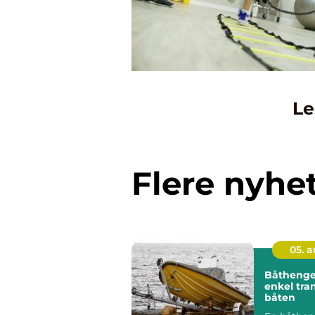
Le
Flere nyhe
05. 
Båthenger trygg
enkel tra
båten