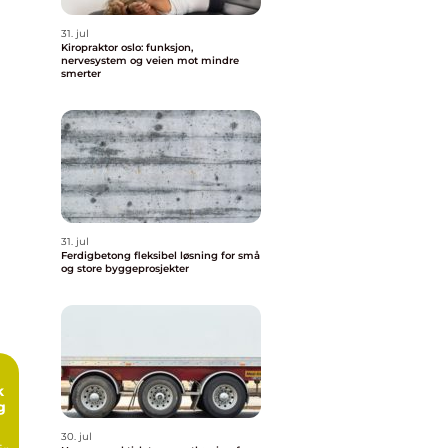
31. jul
Kiropraktor oslo: funksjon,
nervesystem og veien mot mindre
smerter
31. jul
Ferdigbetong fleksibel løsning for små
og store byggeprosjekter
g
30. jul