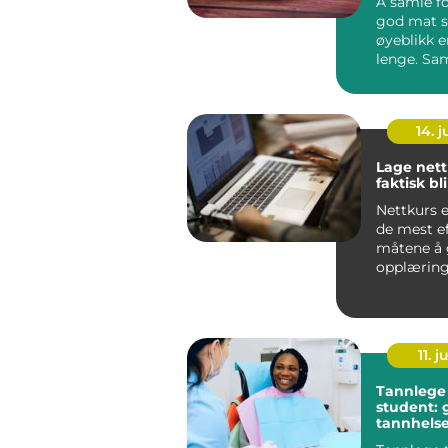
Å samle fo
god mat s
øyeblikk 
lenge. Sa
mange hv
det er ...
14. 
Lage net
faktisk bl
Nettkurs e
de mest ef
måtene å 
opplæring
internt i b
ekst...
11. j
Tannlege
student: 
tannhelse
studenter