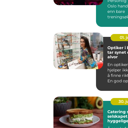
Personlig 
Oslo hand
enn bare
treningsø
vekter. En
trener ...
01. j
Optiker i
tar synet 
alvor
En optiker
hjelper ik
å finne rik
En god opt
deg gjenn
30. 
Catering 
selskapet
hyggelige
bedre