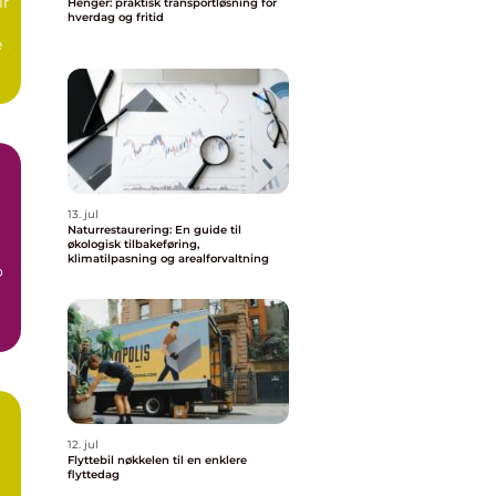
ir
Henger: praktisk transportløsning for
hverdag og fritid
e
13. jul
Naturrestaurering: En guide til
økologisk tilbakeføring,
klimatilpasning og arealforvaltning
o
.
12. jul
Flyttebil nøkkelen til en enklere
flyttedag