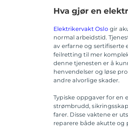
Hva gjør en elekt
Elektrikervakt Oslo
gir aku
normal arbeidstid. Tjenest
av erfarne og sertifiserte
feilretting til mer komple
denne tjenesten er å kun
henvendelser og løse pr
andre alvorlige skader.
Typiske oppgaver for en e
strømbrudd, sikringsskap
farer. Disse vaktene er ut
reparere både akutte og p