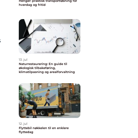
Henger: praktisk transportløsning for
hverdag og fritid
s
13. jul
Naturrestaurering: En guide til
økologisk tilbakeføring,
klimatilpasning og arealforvaltning
12. jul
Flyttebil nøkkelen til en enklere
flyttedag