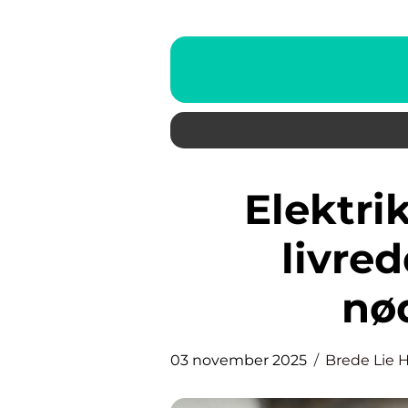
Elektrikervakt i Oslo: En
livred
nø
03 november 2025
Brede Lie 