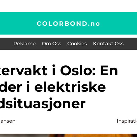
COLORBOND.
no
Reklame
Om Oss
Cookies
Kontakt Oss
der i elektriske
dsituasjoner
Hansen
Inspirat