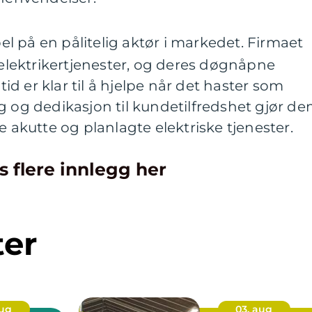
l på en pålitelig aktør i markedet. Firmaet
v elektrikertjenester, og deres døgnåpne
ltid er klar til å hjelpe når det haster som
g og dedikasjon til kundetilfredshet gjør d
e akutte og planlagte elektriske tjenester.
s flere innlegg her
ter
aug
03. aug