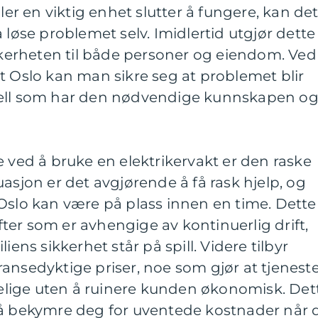
ller en viktig enhet slutter å fungere, kan de
 løse problemet selv. Imidlertid utgjør dette
ikkerheten til både personer og eiendom. Ved
t Oslo kan man sikre seg at problemet blir
nell som har den nødvendige kunnskapen o
e ved å bruke en elektrikervakt er den raske
asjon er det avgjørende å få rask hjelp, og
Oslo kan være på plass innen en time. Dette
ifter som er avhengige av kontinuerlig drift,
iens sikkerhet står på spill. Videre tilbyr
ansedyktige priser, noe som gjør at tjenest
ngelige uten å ruinere kunden økonomisk. Det
 å bekymre deg for uventede kostnader når 