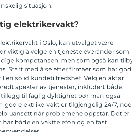
anskelig situasjon.
tig elektrikervakt?
lektrikervakt i Oslo, kan utvalget være
or viktig å velge en tjenesteleverandør som
ndige kompetansen, men som også kan tilb
ons. Start med å se etter firmaer som har god
il en solid kundetilfredshet. Velg en aktør
bredt spekter av tjenester, inkludert både
 tillegg til faglig dyktighet bør man også
n god elektrikervakt er tilgjengelig 24/7, noe
jelp uansett når problemene oppstår. Det er
 har både en vakttelefon og en fast
 henvendelser.