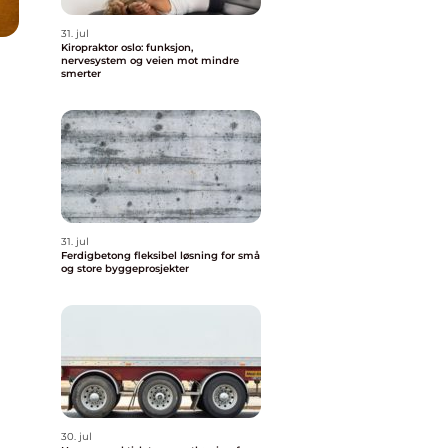
31. jul
Kiropraktor oslo: funksjon,
nervesystem og veien mot mindre
smerter
31. jul
Ferdigbetong fleksibel løsning for små
og store byggeprosjekter
30. jul