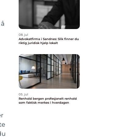
t
 å
08. jul
Advokatfirma i Sandnes: Slik finner du
g
riktig juridisk hjelp lokalt
05. jul
Renhold bergen profesjonelt renhold
som faktisk merkes i hverdagen
er
te
du