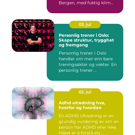
Bergen, med fuktig klim...
03. jul
Personlig trener i Oslo:
Skape struktur, trygghet
og fremgang
Personlig trener i Oslo
handler om mer enn bare
treningsøkter og vekter. En
personlig trener ...
02. jul
Adhd utredning hva,
hvorfor og hvordan
En ADHD Utredning er en
grundig vurdering av om en
person har ADHD eller ikke.
Målet er å forstå sty...