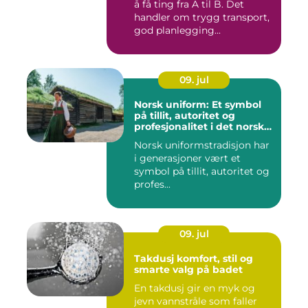
å få ting fra A til B. Det
handler om trygg transport,
god planlegging...
09. jul
Norsk uniform: Et symbol
på tillit, autoritet og
profesjonalitet i det norske
samfunnet
Norsk uniformstradisjon har
i generasjoner vært et
symbol på tillit, autoritet og
profes...
09. jul
Takdusj komfort, stil og
smarte valg på badet
En takdusj gir en myk og
jevn vannstråle som faller