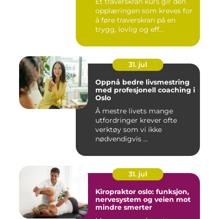
Et traverskran kurs gir den
opplæringen som kreves for
å føre traverskran på en
trygg, lovlig og eff...
31. jul
Oppnå bedre livsmestring
med profesjonell coaching i
Oslo
Å mestre livets mange
utfordringer krever ofte
verktøy som vi ikke
nødvendigvis ...
31. jul
Kiropraktor oslo: funksjon,
nervesystem og veien mot
mindre smerter