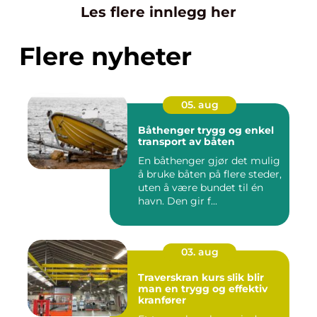
Les flere innlegg her
Flere nyheter
05. aug
Båthenger trygg og enkel
transport av båten
En båthenger gjør det mulig
å bruke båten på flere steder,
uten å være bundet til én
havn. Den gir f...
03. aug
Traverskran kurs slik blir
man en trygg og effektiv
kranfører