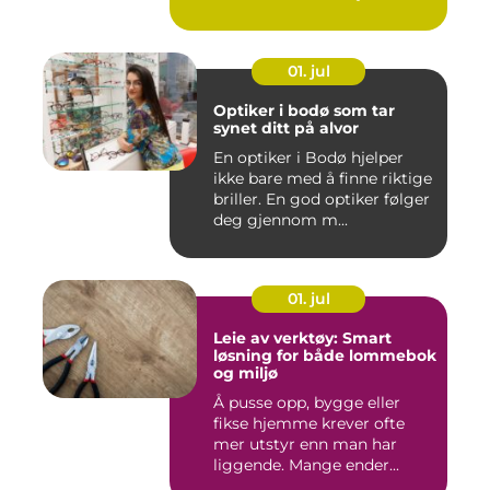
01. jul
Optiker i bodø som tar
synet ditt på alvor
En optiker i Bodø hjelper
ikke bare med å finne riktige
briller. En god optiker følger
deg gjennom m...
01. jul
Leie av verktøy: Smart
løsning for både lommebok
og miljø
Å pusse opp, bygge eller
fikse hjemme krever ofte
mer utstyr enn man har
liggende. Mange ender...