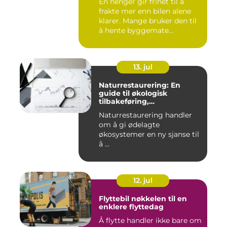
En henger gir frihet til å
frakte mer enn bilen alene
klarer. Mange bruker den til
å hente byggemate...
13. jul
Naturrestaurering: En
guide til økologisk
tilbakeføring,
klimatilpasning og
Naturrestaurering handler
arealforvaltning
om å gi ødelagte
økosystemer en ny sjanse til
å ...
12. jul
Flyttebil nøkkelen til en
enklere flyttedag
Å flytte handler ikke bare om