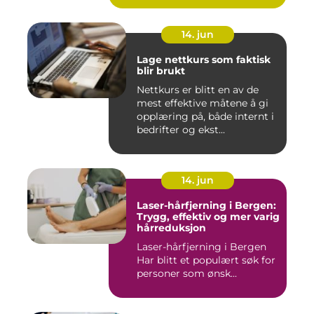
14. jun
Lage nettkurs som faktisk
blir brukt
Nettkurs er blitt en av de
mest effektive måtene å gi
opplæring på, både internt i
bedrifter og ekst...
14. jun
Laser-hårfjerning i Bergen:
Trygg, effektiv og mer varig
hårreduksjon
Laser-hårfjerning i Bergen
Har blitt et populært søk for
personer som ønsk...