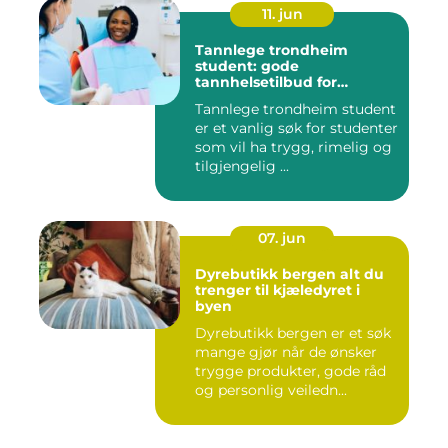
11. jun
Tannlege trondheim
student: gode
tannhelsetilbud for
studenter i trondheim
Tannlege trondheim student
er et vanlig søk for studenter
som vil ha trygg, rimelig og
tilgjengelig ...
07. jun
Dyrebutikk bergen alt du
trenger til kjæledyret i
byen
Dyrebutikk bergen er et søk
mange gjør når de ønsker
trygge produkter, gode råd
og personlig veiledn...