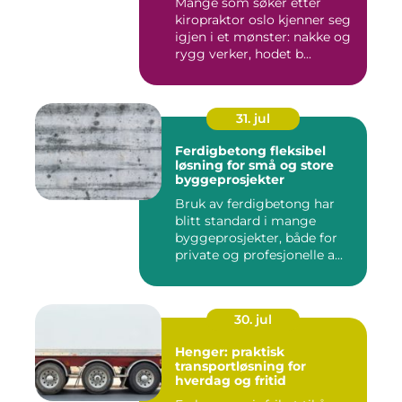
Mange som søker etter
kiropraktor oslo kjenner seg
igjen i et mønster: nakke og
rygg verker, hodet b...
31. jul
Ferdigbetong fleksibel
løsning for små og store
byggeprosjekter
Bruk av ferdigbetong har
blitt standard i mange
byggeprosjekter, både for
private og profesjonelle a...
30. jul
Henger: praktisk
transportløsning for
hverdag og fritid