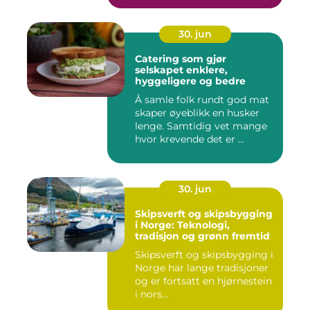
30. jun
Catering som gjør
selskapet enklere,
hyggeligere og bedre
Å samle folk rundt god mat
skaper øyeblikk en husker
lenge. Samtidig vet mange
hvor krevende det er ...
30. jun
Skipsverft og skipsbygging
i Norge: Teknologi,
tradisjon og grønn fremtid
Skipsverft og skipsbygging i
Norge har lange tradisjoner
og er fortsatt en hjørnestein
i nors...