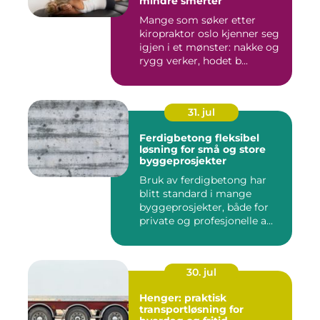
mindre smerter
Mange som søker etter
kiropraktor oslo kjenner seg
igjen i et mønster: nakke og
rygg verker, hodet b...
31. jul
Ferdigbetong fleksibel
løsning for små og store
byggeprosjekter
Bruk av ferdigbetong har
blitt standard i mange
byggeprosjekter, både for
private og profesjonelle a...
30. jul
Henger: praktisk
transportløsning for