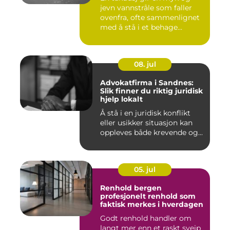
jevn vannstråle som faller
ovenfra, ofte sammenlignet
med å stå i et behage...
08. jul
Advokatfirma i Sandnes:
Slik finner du riktig juridisk
hjelp lokalt
Å stå i en juridisk konflikt
eller usikker situasjon kan
oppleves både krevende og...
05. jul
Renhold bergen
profesjonelt renhold som
faktisk merkes i hverdagen
Godt renhold handler om
langt mer enn et raskt sveip