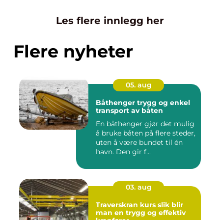
Les flere innlegg her
Flere nyheter
05. aug
Båthenger trygg og enkel
transport av båten
En båthenger gjør det mulig
å bruke båten på flere steder,
uten å være bundet til én
havn. Den gir f...
03. aug
Traverskran kurs slik blir
man en trygg og effektiv