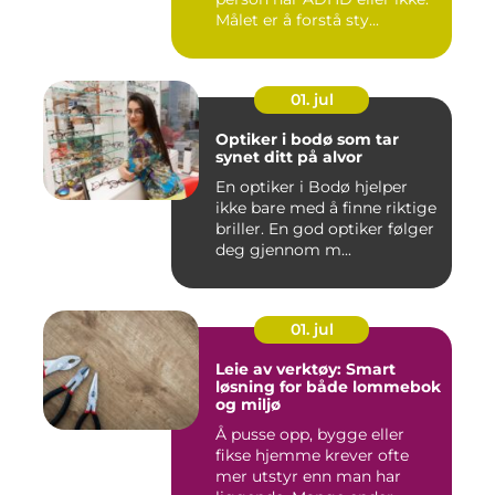
Målet er å forstå sty...
01. jul
Optiker i bodø som tar
synet ditt på alvor
En optiker i Bodø hjelper
ikke bare med å finne riktige
briller. En god optiker følger
deg gjennom m...
01. jul
Leie av verktøy: Smart
løsning for både lommebok
og miljø
Å pusse opp, bygge eller
fikse hjemme krever ofte
mer utstyr enn man har