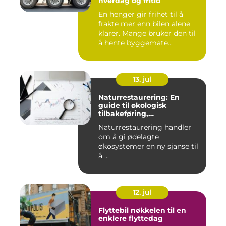
hverdag og fritid
En henger gir frihet til å
frakte mer enn bilen alene
klarer. Mange bruker den til
å hente byggemate...
13. jul
Naturrestaurering: En
guide til økologisk
tilbakeføring,
klimatilpasning og
Naturrestaurering handler
arealforvaltning
om å gi ødelagte
økosystemer en ny sjanse til
å ...
12. jul
Flyttebil nøkkelen til en
enklere flyttedag