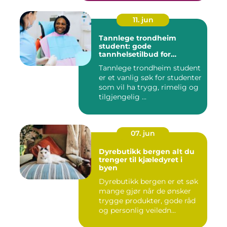
11. jun
Tannlege trondheim
student: gode
tannhelsetilbud for
studenter i trondheim
Tannlege trondheim student
er et vanlig søk for studenter
som vil ha trygg, rimelig og
tilgjengelig ...
07. jun
Dyrebutikk bergen alt du
trenger til kjæledyret i
byen
Dyrebutikk bergen er et søk
mange gjør når de ønsker
trygge produkter, gode råd
og personlig veiledn...