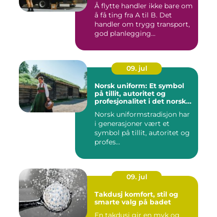
Å flytte handler ikke bare om
å få ting fra A til B. Det
handler om trygg transport,
god planlegging...
09. jul
Norsk uniform: Et symbol
på tillit, autoritet og
profesjonalitet i det norske
samfunnet
Norsk uniformstradisjon har
i generasjoner vært et
symbol på tillit, autoritet og
profes...
09. jul
Takdusj komfort, stil og
smarte valg på badet
En takdusj gir en myk og