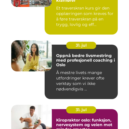
kranfører
Et traverskran kurs gir den
opplæringen som kreves for
å føre traverskran på en
trygg, lovlig og eff...
31. jul
Oppnå bedre livsmestring
med profesjonell coaching i
Oslo
Å mestre livets mange
utfordringer krever ofte
verktøy som vi ikke
nødvendigvis ...
31. jul
Kiropraktor oslo: funksjon,
nervesystem og veien mot