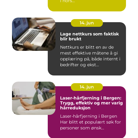
i nors...
14. jun
Lage nettkurs som faktisk
blir brukt
Nettkurs er blitt en av de
mest effektive måtene å gi
opplæring på, både internt i
bedrifter og ekst...
14. jun
Laser-hårfjerning i Bergen:
Trygg, effektiv og mer varig
hårreduksjon
Laser-hårfjerning i Bergen
Har blitt et populært søk for
personer som ønsk...