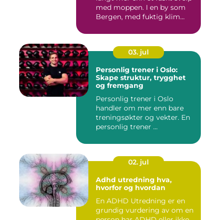
med moppen. I en by som
Bergen, med fuktig klim...
03. jul
Personlig trener i Oslo:
Skape struktur, trygghet
og fremgang
Personlig trener i Oslo
handler om mer enn bare
treningsøkter og vekter. En
personlig trener ...
02. jul
Adhd utredning hva,
hvorfor og hvordan
En ADHD Utredning er en
grundig vurdering av om en
person har ADHD eller ikke.