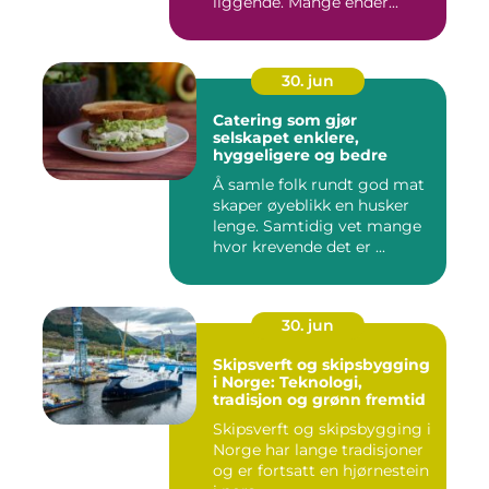
liggende. Mange ender...
30. jun
Catering som gjør
selskapet enklere,
hyggeligere og bedre
Å samle folk rundt god mat
skaper øyeblikk en husker
lenge. Samtidig vet mange
hvor krevende det er ...
30. jun
Skipsverft og skipsbygging
i Norge: Teknologi,
tradisjon og grønn fremtid
Skipsverft og skipsbygging i
Norge har lange tradisjoner
og er fortsatt en hjørnestein