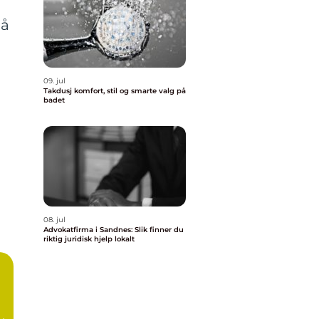
 å
09. jul
Takdusj komfort, stil og smarte valg på
badet
08. jul
Advokatfirma i Sandnes: Slik finner du
riktig juridisk hjelp lokalt