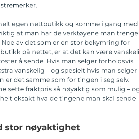
istremerker.
in helt egen nettbutikk og komme i gang med
 viktig at man har de verktøyene man trenge
 Noe av det som er en stor bekymring for
utikk på nettet, er at det kan være vanskel
oster å sende. Hvis man selger forholdsvis
stra vanskelig – og spesielt hvis man selger
en er det samme som for tingen i seg selv.
nne sette fraktpris så nøyaktig som mulig – o
te helt eksakt hva de tingene man skal sende
d stor nøyaktighet