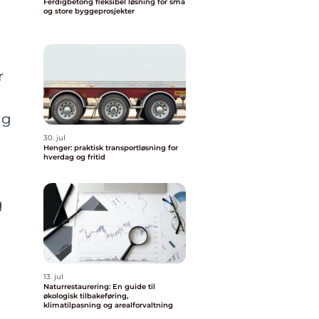
Ferdigbetong fleksibel løsning for små
og store byggeprosjekter
r
ig
30. jul
Henger: praktisk transportløsning for
hverdag og fritid
g
13. jul
Naturrestaurering: En guide til
økologisk tilbakeføring,
klimatilpasning og arealforvaltning