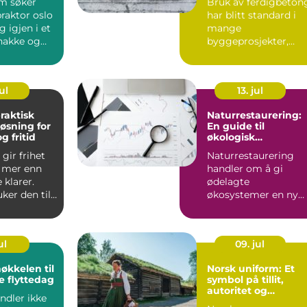
m søker
Bruk av ferdigbeton
praktor oslo
har blitt standard i
g igjen i et
mange
nakke og
byggeprosjekter,
r, hodet b...
både for private og
profesjonelle a...
ul
13. jul
raktisk
Naturrestaurering:
løsning for
En guide til
g fritid
økologisk
tilbakeføring,
gir frihet
Naturrestaurering
klimatilpasning og
te mer enn
handler om å gi
arealforvaltning
 klarer.
ødelagte
ker den til
økosystemer en ny
yggemate...
sjanse til å ...
ul
09. jul
Norsk uniform: Et
e flyttedag
symbol på tillit,
autoritet og
andler ikke
profesjonalitet i det