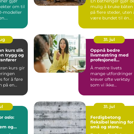
nner gjør
En båthenger gjør d
jekter om til
mulig å bruke båten
3D-modeller
på flere steder, uten 
en.
være bundet til én
 fanger
havn. Den gir f...
aug
31. jul
kurs slik
Oppnå bedre
en trygg og
livsmestring med
ranfører
profesjonell
coaching i Oslo
kran kurs gir
Å mestre livets
æringen
mange utfordringer
 for å føre
krever ofte verktøy
n på en
som vi ikke
ig og eff...
nødvendigvis ...
ul
31. jul
r oslo:
Ferdigbetong
fleksibel løsning for
tem og
små og store
t mindre
byggeprosjekter