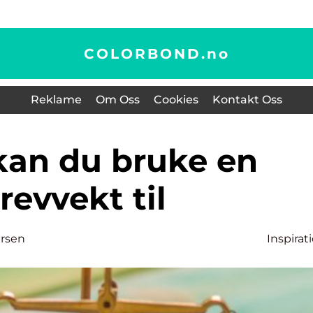
COLORBOND.
no
Reklame
Om Oss
Cookies
Kontakt Oss
revvekt til
ersen
Inspirat