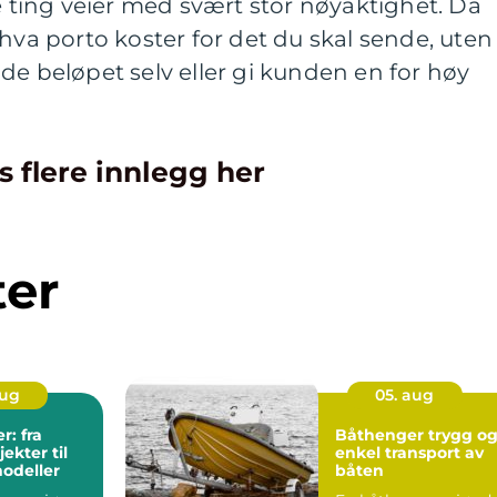
te ting veier med svært stor nøyaktighet. Da
hva porto koster for det du skal sende, uten
de beløpet selv eller gi kunden en for høy
s flere innlegg her
ter
aug
05. aug
r: fra
Båthenger trygg og
jekter til
enkel transport av
modeller
båten