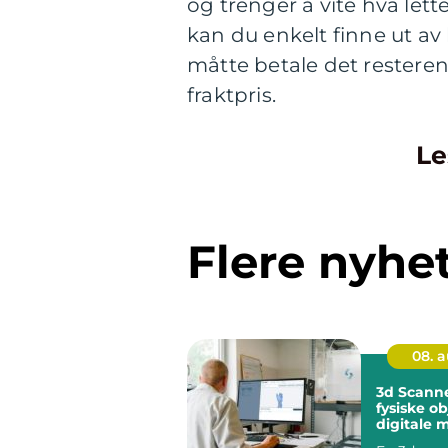
og trenger å vite hva let
kan du enkelt finne ut av 
måtte betale det resteren
fraktpris.
Le
Flere nyhe
08. 
3d Scanne
fysiske ob
digitale 