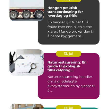
Henger: praktisk
transportløsning for
hverdag og fritid
En henger gir frihet til å
frakte mer enn bilen alene
klarer. Mange bruker den til
å hente byggemate...
13. jul
Naturrestaurering: En
guide til økologisk
tilbakeføring,
klimatilpasning og
Naturrestaurering handler
arealforvaltning
om å gi ødelagte
økosystemer en ny sjanse til
å ...
12. jul