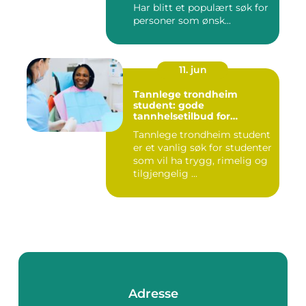
Har blitt et populært søk for
personer som ønsk...
11. jun
Tannlege trondheim
student: gode
tannhelsetilbud for
studenter i trondheim
Tannlege trondheim student
er et vanlig søk for studenter
som vil ha trygg, rimelig og
tilgjengelig ...
Adresse