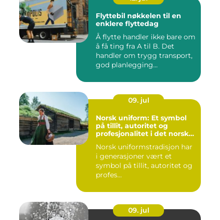
Flyttebil nøkkelen til en
enklere flyttedag
Å flytte handler ikke bare om
å få ting fra A til B. Det
handler om trygg transport,
god planlegging...
09. jul
Norsk uniform: Et symbol
på tillit, autoritet og
profesjonalitet i det norske
samfunnet
Norsk uniformstradisjon har
i generasjoner vært et
symbol på tillit, autoritet og
profes...
09. jul