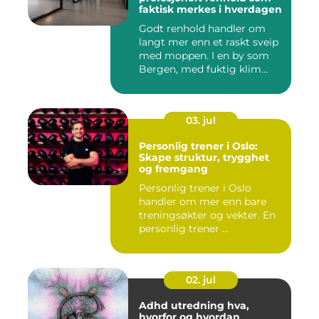
faktisk merkes i hverdagen
Godt renhold handler om
langt mer enn et raskt sveip
med moppen. I en by som
Bergen, med fuktig klim...
03. jul
Personlig trener i Oslo:
Skape struktur, trygghet
og fremgang
Personlig trener i Oslo
handler om mer enn bare
treningsøkter og vekter. En
personlig trener ...
02. jul
Adhd utredning hva,
hvorfor og hvordan