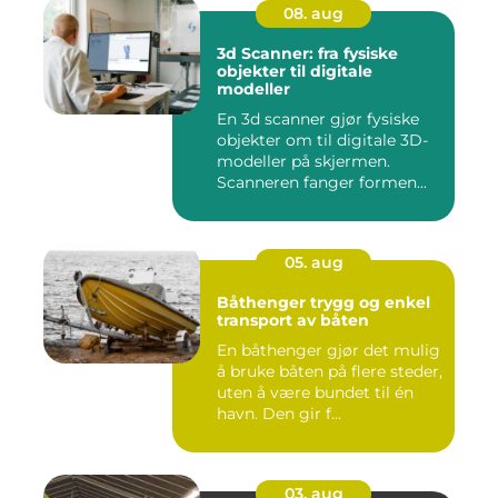
08. aug
3d Scanner: fra fysiske
objekter til digitale
modeller
En 3d scanner gjør fysiske
objekter om til digitale 3D-
modeller på skjermen.
Scanneren fanger formen...
05. aug
Båthenger trygg og enkel
transport av båten
En båthenger gjør det mulig
å bruke båten på flere steder,
uten å være bundet til én
havn. Den gir f...
03. aug