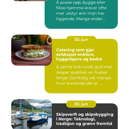
Å pusse opp, bygge eller
fikse hjemme krever ofte
mer utstyr enn man har
liggende. Mange ender...
30. jun
Catering som gjør
selskapet enklere,
hyggeligere og bedre
Å samle folk rundt god mat
skaper øyeblikk en husker
lenge. Samtidig vet mange
hvor krevende det er ...
30. jun
Skipsverft og skipsbygging
i Norge: Teknologi,
tradisjon og grønn fremtid