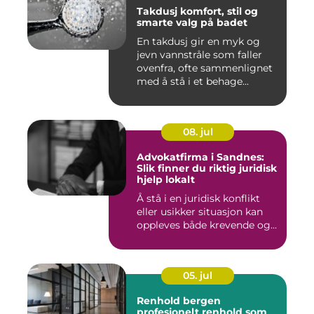
Takdusj komfort, stil og
smarte valg på badet
En takdusj gir en myk og
jevn vannstråle som faller
ovenfra, ofte sammenlignet
med å stå i et behage...
08. jul
Advokatfirma i Sandnes:
Slik finner du riktig juridisk
hjelp lokalt
Å stå i en juridisk konflikt
eller usikker situasjon kan
oppleves både krevende og...
05. jul
Renhold bergen
profesjonelt renhold som