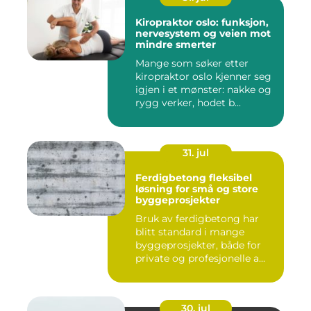
Kiropraktor oslo: funksjon,
nervesystem og veien mot
mindre smerter
Mange som søker etter
kiropraktor oslo kjenner seg
igjen i et mønster: nakke og
rygg verker, hodet b...
31. jul
Ferdigbetong fleksibel
løsning for små og store
byggeprosjekter
Bruk av ferdigbetong har
blitt standard i mange
byggeprosjekter, både for
private og profesjonelle a...
30. jul