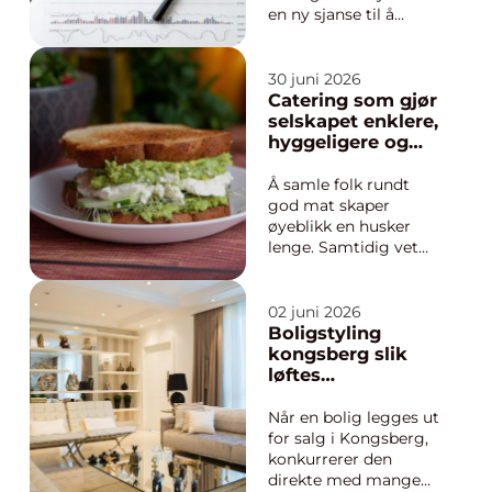
en ny sjanse til å
gjenvinne sin
opprinnelige
dynamikk. Når myrer
30 juni 2026
er grøftet, elver lagt i
Catering som gjør
rør eller skog
selskapet enklere,
intensivt drevet,
hyggeligere og
mister vi arter,
bedre
karbonla...
Å samle folk rundt
god mat skaper
øyeblikk en husker
lenge. Samtidig vet
mange hvor krevende
det er å planlegge,
handle, lage mat og
02 juni 2026
rydde opp for et helt
Boligstyling
selskap. Her kommer
kongsberg slik
profesjonell catering
løftes
inn som en enkel
helhetsinntrykket
løsning som sparer
før salg
Når en bolig legges ut
tid, gir forutsig...
for salg i Kongsberg,
konkurrerer den
direkte med mange