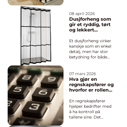
andre objekter i
samme prisklasse.
Kjøpere blar raskt
08 april 2026
gjennom
Dusjforheng som
boligannonser og
gir et ryddig, tørt
danner seg et
og lekkert
inntrykk i løpet av
baderom
sekunder. Da må
Et dusjforheng virker
boligen skille seg ut
kanskje som en enkel
på en god måte. Her ...
detalj, men har stor
betydning for både
komfort og stil på
badet. Det stopper
vannsprut, gir mer
07 mars 2026
privatliv og kan
Hva gjør en
forandre hele
regnskapsfører og
uttrykket i rommet
hvorfor er rollen
med få grep. Med
så viktig?
riktig kombinasjon av
En regnskapsfører
forheng, stang og til...
hjelper bedrifter med
å ha kontroll på
tallene sine. Det
handler ikke bare om