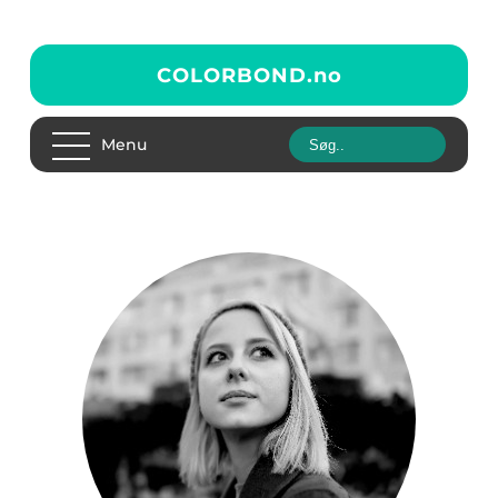
COLORBOND.
no
Menu