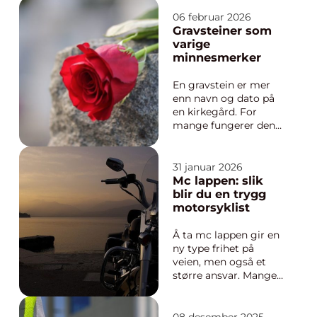
å føre bilag og sende
inn årsregnskap. En
06 februar 2026
dyktig fagperson gir
Gravsteiner som
også oversikt,
varige
trygghet og bedre
minnesmerker
beslutningsgrunnlag.
Når økonomien er
En gravstein er mer
ryddig, får ledelsen...
enn navn og dato på
en kirkegård. For
mange fungerer den
som et fast
holdepunkt i sorgen,
et konkret sted å gå
31 januar 2026
til når savnet blir
Mc lappen: slik
sterkt. En
blir du en trygg
gjennomtenkt
motorsyklist
gravstein kan fortelle
en liten historie om
Å ta mc lappen gir en
personen som er
ny type frihet på
borte, og gi bå...
veien, men også et
større ansvar. Mange
blir overrasket over
hvor grundig
opplæringen er, både