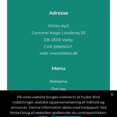
Adresse
web:
www.klikko.dk
Menu
Reklame
Om oss
Cookies
På vores website bruges cookies til at huske dine
indstillinger, statistik og personalisering af indhold og
Kontakt Oss
annoncer. Denne information deles med tredjepart. Ved
Sitemap
fortsat brug af websiden godkender du cookiepolitikken.