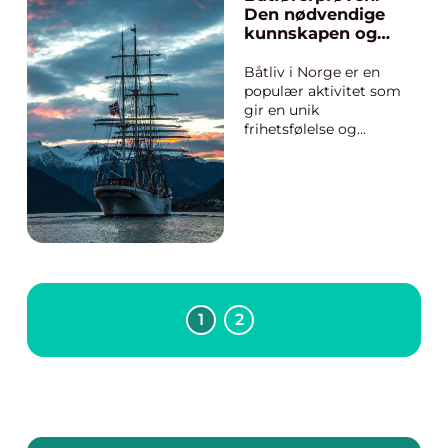
offshore, krever
Den nødvendige
arbeidstilsynet riktig
kunnskapen og
sertifisering for å sikre
ferdighetene
at ...
Båtliv i Norge er en
populær aktivitet som
gir en unik
frihetsfølelse og
nærhet til naturen.
For å sikre trygg
ferdsel på sjøen, er det
nødvendig med riktig
kompetanse og
kjennskap til lover og
regle...
1
2