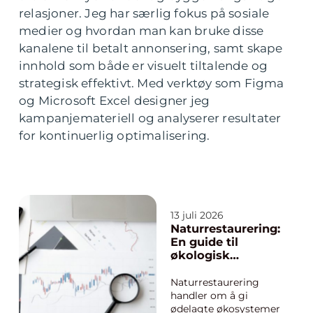
relasjoner. Jeg har særlig fokus på sosiale
medier og hvordan man kan bruke disse
kanalene til betalt annonsering, samt skape
innhold som både er visuelt tiltalende og
strategisk effektivt. Med verktøy som Figma
og Microsoft Excel designer jeg
kampanjemateriell og analyserer resultater
for kontinuerlig optimalisering.
13 juli 2026
Naturrestaurering:
En guide til
økologisk
tilbakeføring,
klimatilpasning
Naturrestaurering
og
handler om å gi
arealforvaltning
ødelagte økosystemer