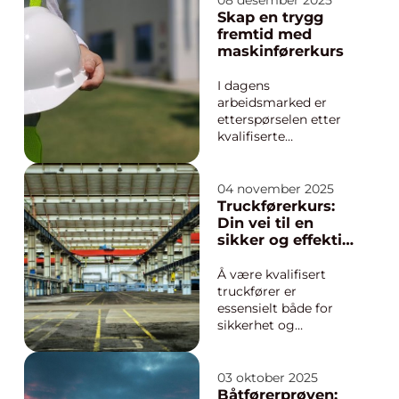
08 desember 2025
i teori og praksis.
Skap en trygg
Målet er å gjøre
fremtid med
føreren trygg i
maskinførerkurs
trafikken, ikke bare å
bestå en prøve. For å
I dagens
lykkes lønner det...
arbeidsmarked er
etterspørselen etter
kvalifiserte
maskinførere høyere
enn noensinne.
Anleggsmaskiner er
04 november 2025
en essensiell del av
Truckførerkurs:
bygge- og
Din vei til en
anleggsbransjen, men
sikker og effektiv
de krever kompetente
arbeidsdag
operatører for å sikre
Å være kvalifisert
sikker...
truckfører er
essensielt både for
sikkerhet og
effektivitet på
arbeidsplassen. I
mange industrier,
03 oktober 2025
både landbaserte og
Båtførerprøven: