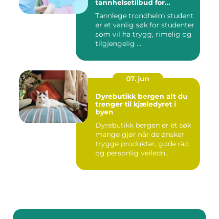
tannhelsetilbud for
studenter i trondheim
Tannlege trondheim student
er et vanlig søk for studenter
som vil ha trygg, rimelig og
tilgjengelig ...
07. jun
Dyrebutikk bergen alt du
trenger til kjæledyret i
byen
Dyrebutikk bergen er et søk
mange gjør når de ønsker
trygge produkter, gode råd
og personlig veiledn...