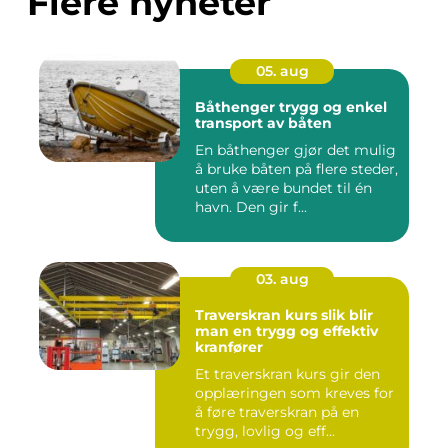
Flere nyheter
05. aug
Båthenger trygg og enkel
transport av båten
En båthenger gjør det mulig
å bruke båten på flere steder,
uten å være bundet til én
havn. Den gir f...
03. aug
Traverskran kurs slik blir
man en trygg og effektiv
kranfører
Et traverskran kurs gir den
opplæringen som kreves for
å føre traverskran på en
trygg, lovlig og eff...