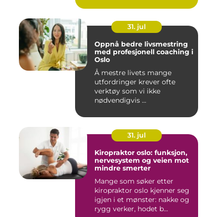
31. jul
Oppnå bedre livsmestring
med profesjonell coaching i
Oslo
Å mestre livets mange
utfordringer krever ofte
verktøy som vi ikke
nødvendigvis ...
31. jul
Kiropraktor oslo: funksjon,
nervesystem og veien mot
mindre smerter
Mange som søker etter
kiropraktor oslo kjenner seg
igjen i et mønster: nakke og
rygg verker, hodet b...