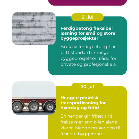
31. jul
Ferdigbetong fleksibel
løsning for små og store
byggeprosjekter
Bruk av ferdigbetong har
blitt standard i mange
byggeprosjekter, både for
private og profesjonelle a...
30. jul
Henger: praktisk
transportløsning for
hverdag og fritid
En henger gir frihet til å
frakte mer enn bilen alene
klarer. Mange bruker den til
å hente byggemate...