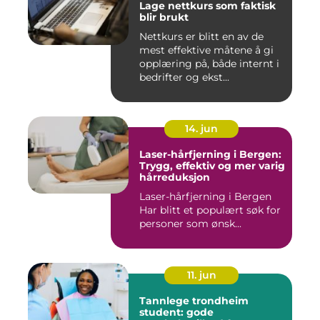
Lage nettkurs som faktisk
blir brukt
Nettkurs er blitt en av de
mest effektive måtene å gi
opplæring på, både internt i
bedrifter og ekst...
14. jun
Laser-hårfjerning i Bergen:
Trygg, effektiv og mer varig
hårreduksjon
Laser-hårfjerning i Bergen
Har blitt et populært søk for
personer som ønsk...
11. jun
Tannlege trondheim
student: gode