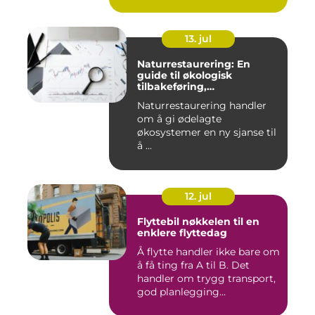
13. jul
Naturrestaurering: En
guide til økologisk
tilbakeføring,
klimatilpasning og
Naturrestaurering handler
arealforvaltning
om å gi ødelagte
økosystemer en ny sjanse til
å ...
12. jul
Flyttebil nøkkelen til en
enklere flyttedag
Å flytte handler ikke bare om
å få ting fra A til B. Det
handler om trygg transport,
god planlegging...