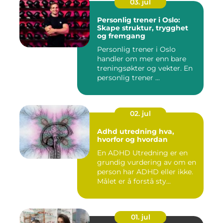
03. jul
Personlig trener i Oslo:
Skape struktur, trygghet
og fremgang
Personlig trener i Oslo
handler om mer enn bare
treningsøkter og vekter. En
personlig trener ...
02. jul
Adhd utredning hva,
hvorfor og hvordan
En ADHD Utredning er en
grundig vurdering av om en
person har ADHD eller ikke.
Målet er å forstå sty...
01. jul