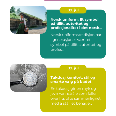
09. jul
Norsk uniform: Et symbol
på tillit, autoritet og
profesjonalitet i det norske
samfunnet
Norsk uniformstradisjon har
i generasjoner vært et
symbol på tillit, autoritet og
profes...
09. jul
Takdusj komfort, stil og
smarte valg på badet
En takdusj gir en myk og
jevn vannstråle som faller
ovenfra, ofte sammenlignet
med å stå i et behage...