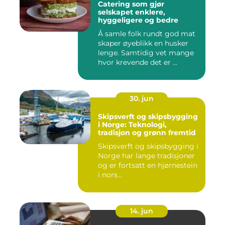
Catering som gjør
selskapet enklere,
hyggeligere og bedre
Å samle folk rundt god mat
skaper øyeblikk en husker
lenge. Samtidig vet mange
hvor krevende det er ...
30. jun
Skipsverft og skipsbygging
i Norge: Teknologi,
tradisjon og grønn fremtid
Skipsverft og skipsbygging i
Norge har lange tradisjoner
og er fortsatt en hjørnestein
i nors...
14. jun