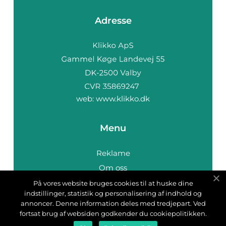
Adresse
web:
www.klikko.dk
Menu
Reklame
Om oss
Cookies
På vores website bruges cookies til at huske dine
indstillinger, statistik og personalisering af indhold og
Kontakt Oss
annoncer. Denne information deles med tredjepart. Ved
Sitemap
fortsat brug af websiden godkender du cookiepolitikken.