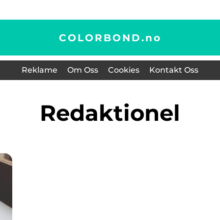
COLORBOND.
no
Reklame
Om Oss
Cookies
Kontakt Oss
redaktionel