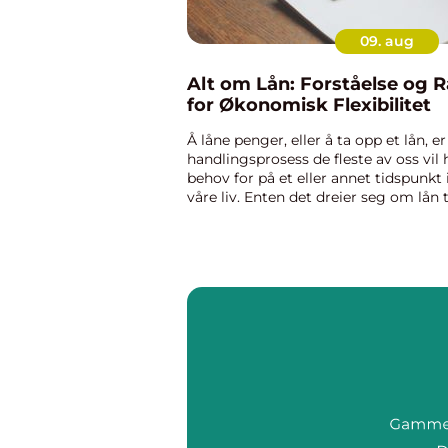
09. aug
Alt om Lån: Forståelse og 
for Økonomisk Flexibilitet
Å låne penger, eller å ta opp et lån, er
handlingsprosess de fleste av oss vil 
behov for på et eller annet tidspunkt 
våre liv. Enten det dreier seg om lån t
bolig, utdanning eller for å finans...