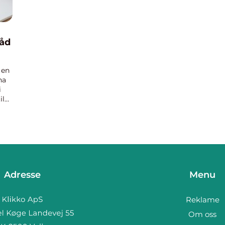
Råd
 en
ha
i
il
Adresse
Menu
Reklame
Om oss