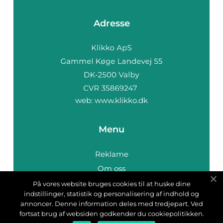
Adresse
web:
www.klikko.dk
Menu
Reklame
Om oss
Cookies
På vores website bruges cookies til at huske dine
indstillinger, statistik og personalisering af indhold og
Kontakt Oss
annoncer. Denne information deles med tredjepart. Ved
Sitemap
fortsat brug af websiden godkender du cookiepolitikken.