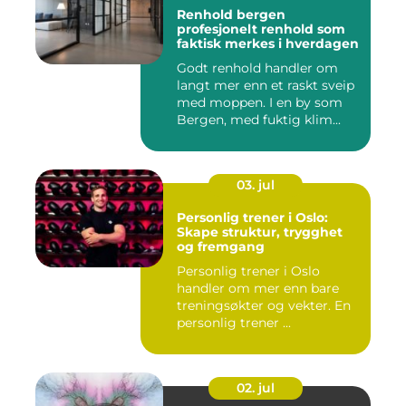
Renhold bergen
profesjonelt renhold som
faktisk merkes i hverdagen
Godt renhold handler om
langt mer enn et raskt sveip
med moppen. I en by som
Bergen, med fuktig klim...
03. jul
Personlig trener i Oslo:
Skape struktur, trygghet
og fremgang
Personlig trener i Oslo
handler om mer enn bare
treningsøkter og vekter. En
personlig trener ...
02. jul