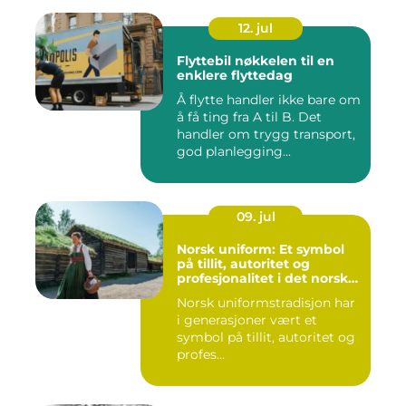
12. jul
Flyttebil nøkkelen til en
enklere flyttedag
Å flytte handler ikke bare om
å få ting fra A til B. Det
handler om trygg transport,
god planlegging...
09. jul
Norsk uniform: Et symbol
på tillit, autoritet og
profesjonalitet i det norske
samfunnet
Norsk uniformstradisjon har
i generasjoner vært et
symbol på tillit, autoritet og
profes...