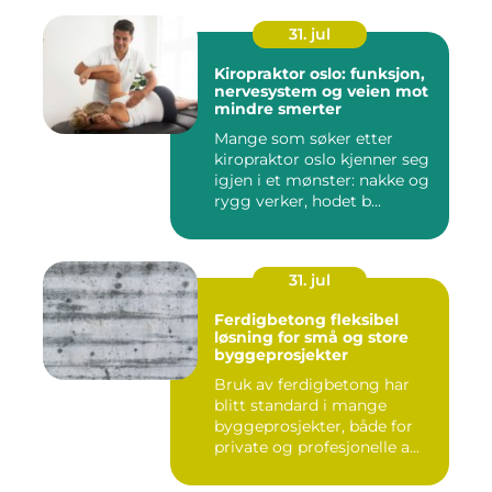
31. jul
Kiropraktor oslo: funksjon,
nervesystem og veien mot
mindre smerter
Mange som søker etter
kiropraktor oslo kjenner seg
igjen i et mønster: nakke og
rygg verker, hodet b...
31. jul
Ferdigbetong fleksibel
løsning for små og store
byggeprosjekter
Bruk av ferdigbetong har
blitt standard i mange
byggeprosjekter, både for
private og profesjonelle a...