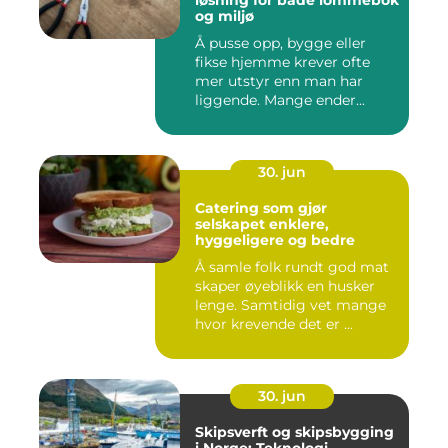
løsning for både lommebok
og miljø
Å pusse opp, bygge eller
fikse hjemme krever ofte
mer utstyr enn man har
liggende. Mange ender...
30. jun
Catering som gjør
selskapet enklere,
hyggeligere og bedre
Å samle folk rundt god mat
skaper øyeblikk en husker
lenge. Samtidig vet mange
hvor krevende det er ...
30. jun
Skipsverft og skipsbygging