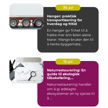
30. jul
Henger: praktisk
transportløsning for
hverdag og fritid
En henger gir frihet til å
frakte mer enn bilen alene
klarer. Mange bruker den til
å hente byggemate...
13. jul
Naturrestaurering: En
guide til økologisk
tilbakeføring,
klimatilpasning og
Naturrestaurering handler
arealforvaltning
om å gi ødelagte
økosystemer en ny sjanse til
å ...