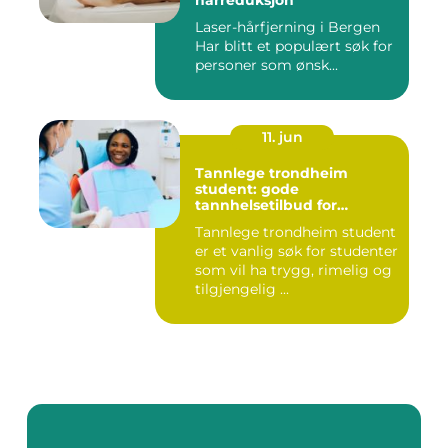
hårreduksjon
Laser-hårfjerning i Bergen
Har blitt et populært søk for
personer som ønsk...
11. jun
Tannlege trondheim
student: gode
tannhelsetilbud for
studenter i trondheim
Tannlege trondheim student
er et vanlig søk for studenter
som vil ha trygg, rimelig og
tilgjengelig ...