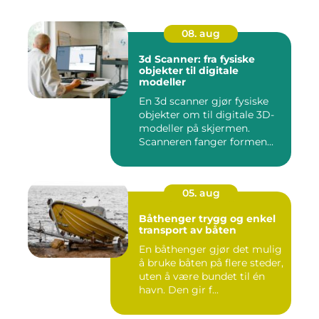
08. aug
3d Scanner: fra fysiske
objekter til digitale
modeller
En 3d scanner gjør fysiske
objekter om til digitale 3D-
modeller på skjermen.
Scanneren fanger formen...
05. aug
Båthenger trygg og enkel
transport av båten
En båthenger gjør det mulig
å bruke båten på flere steder,
uten å være bundet til én
havn. Den gir f...